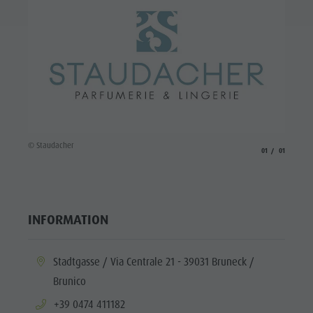
© Staudacher
aria.slide_indicato
aria.slide_i
01
01
INFORMATION
aria.location:
Stadtgasse / Via Centrale 21 - 39031 Bruneck /
Brunico
aria.phone:
+39 0474 411182