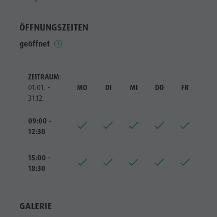
Reiten
Katalogservice
SEHENSWÜRDIGKEITEN
Tennis
Ortstaxe
ORTE &
ÖFFNUNGSZEITEN
UMGEBUNG
Schwimmen
Urlaub mit Hund
geöffnet
Tourenübersicht
Pilze sammeln
TRADITION &
HANDWERK
Kronplatz Doctor Service
ZEITRAUM
:
HIGHLIGHT
FAQ
01.01. -
MO
DI
MI
DO
FR
SA
EVENTS
31.12.
09:00 -
12:30
15:00 -
18:30
GALERIE