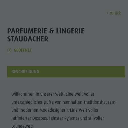
zurück
ENTDECKEN
AKTIVITÄTEN
PLANEN & 
PARFUMERIE & LINGERIE
STAUDACHER
Museen
Wochenprogramm
Urlaub buchen
Bruneck Stadt
Entdec
GEÖFFNET
Sehenswürdigkeiten
Wandern
Angebote
Shopping
Orte & Umgebung
Themenwege
Mobilität vor Ort
Stadtführungen
BESCHREIBUNG
Tradition & Handwerk
Biken
Kronplatz Guest Pass
Gastronomie
Alle Events
Highlight Events
Golf
Anreise
Highlight Events
Wellness
Alle Events
Klettern
Webcams
Must-sees
Willkommen in unserer Welt! Eine Welt voller
Familie &
Wellness
Paragleiten
Wetter
Trainingslager
unterschiedlicher Düfte von namhaften Traditionshäusern
Kinder
und modernen Modedesignern. Eine Welt voller
Familie & Kinder
Ballonfahren
Kontakt
Info A-Z
raffinierter Dessous, feinster Pyjamas und stilvoller
MUSEEN
Info A-Z
Rafting & Canyoning
Newsletter
Loungewear.