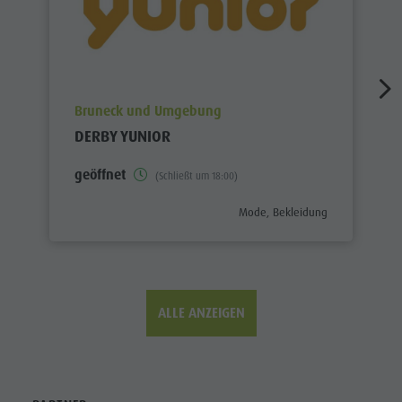
aria.poi_location_prefix
Bruneck und Umgebung
DERBY YUNIOR
geöffnet
(Schließt um 18:00)
aria.poi_category_prefix
Mode, Bekleidung
ALLE ANZEIGEN