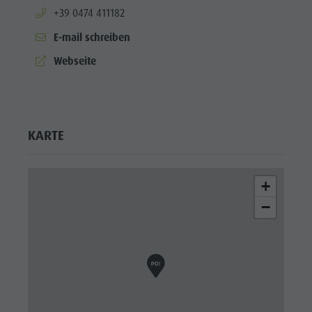
aria.phone:
+39 0474 411182
E-mail schreiben
aria.website:
Webseite
KARTE
+
−