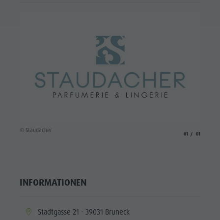
© Staudacher
aria.slide_indicato
aria.slide_i
01
01
INFORMATIONEN
aria.location:
Stadtgasse 21 - 39031 Bruneck