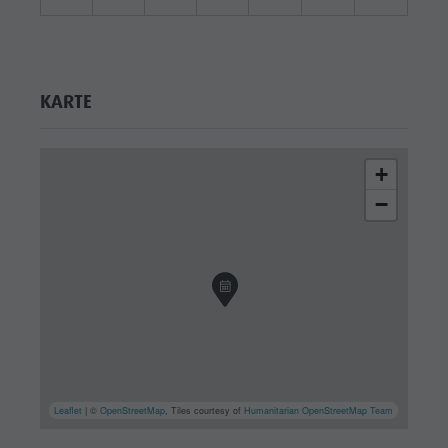
KARTE
+
−
Leaflet
| ©
OpenStreetMap
, Tiles courtesy of
Humanitarian OpenStreetMap Team