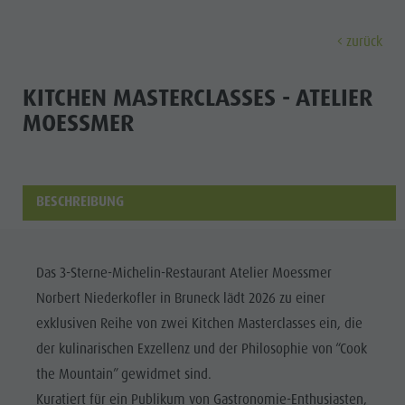
zurück
ENTDECKEN
AKTIVITÄTEN
PLANEN & 
KITCHEN MASTERCLASSES - ATELIER
MOESSMER
Museen
Wochenprogramm
Urlaub buchen
Bruneck Stadt
Entdec
Sehenswürdigkeiten
Wandern
Angebote
Shopping
Orte & Umgebung
Themenwege
Mobilität vor Ort
Stadtführungen
BESCHREIBUNG
Tradition & Handwerk
Biken
Kronplatz Guest Pass
Gastronomie
Alle Events
Highlight Events
Golf
Anreise
Highlight Events
Wellness
Das 3-Sterne-Michelin-Restaurant Atelier Moessmer
Alle Events
Klettern
Webcams
Must-sees
Norbert Niederkofler in Bruneck lädt 2026 zu einer
Familie &
Wellness
Paragleiten
Wetter
Trainingslager
exklusiven Reihe von zwei Kitchen Masterclasses ein, die
Kinder
der kulinarischen Exzellenz und der Philosophie von “Cook
Familie & Kinder
Ballonfahren
Kontakt
Info A-Z
the Mountain” gewidmet sind.
MUSEEN
Info A-Z
Rafting & Canyoning
Newsletter
Kuratiert für ein Publikum von Gastronomie-Enthusiasten,