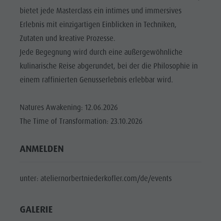
Reiten
Katalogservice
SEHENSWÜRDIGKEITEN
bietet jede Masterclass ein intimes und immersives
Tennis
Ortstaxe
Erlebnis mit einzigartigen Einblicken in Techniken,
ORTE &
UMGEBUNG
Schwimmen
Urlaub mit Hund
Zutaten und kreative Prozesse.
Jede Begegnung wird durch eine außergewöhnliche
Tourenübersicht
Pilze sammeln
TRADITION &
HANDWERK
kulinarische Reise abgerundet, bei der die Philosophie in
Kronplatz Doctor Service
einem raffinierten Genusserlebnis erlebbar wird.
HIGHLIGHT
FAQ
EVENTS
Natures Awakening: 12.06.2026
The Time of Transformation: 23.10.2026
ANMELDEN
unter: ateliernorbertniederkofler.com/de/events
GALERIE