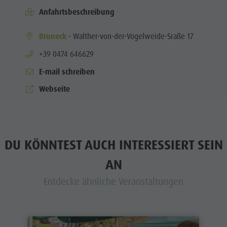
Anfahrtsbeschreibung
Bruneck
- Walther-von-der-Vogelweide-Sraße 17
aria.phone:
+39 0474 646629
E-mail schreiben
Webseite
DU KÖNNTEST AUCH INTERESSIERT SEIN
AN
Entdecke ähnliche Veranstaltungen