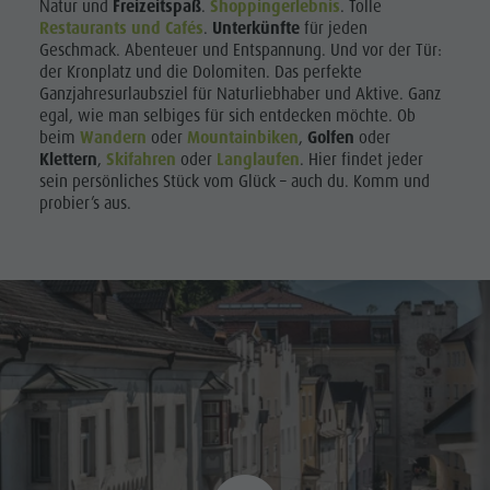
Natur und
Freizeitspaß
.
Shoppingerlebnis
. Tolle
Restaurants und Cafés
.
Unterkünfte
für jeden
Geschmack. Abenteuer und Entspannung. Und vor der Tür:
der Kronplatz und die Dolomiten. Das perfekte
Ganzjahresurlaubsziel für Naturliebhaber und Aktive. Ganz
egal, wie man selbiges für sich entdecken möchte. Ob
beim
Wandern
oder
Mountainbiken
,
Golfen
oder
Klettern
,
Skifahren
oder
Langlaufen
. Hier findet jeder
sein persönliches Stück vom Glück – auch du. Komm und
probier’s aus.