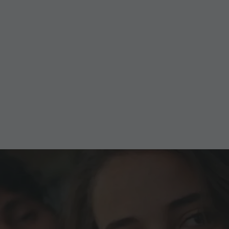
Golden Summit Weeks
01.10.-08.11.2026
Erlebe die beeindruckende Bergwelt am Kronplatz –
mit den Golden Summit Weeks völlig kostenfrei!
ZUM ANGEBOT