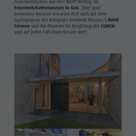
Feuerwehrhelme aus aller Welt? Richtig, im
Reiten
Katalogservice
SEHENSWÜRDIGKEITEN
Feuerwehrhelmmuseum in Gais
. Zwei ganz
Tennis
Ortstaxe
besondere Museen erwarten dich auch auf dem
ORTE &
Gipfelplateau des Kronplatz: Reinhold Messner’s
MMM
UMGEBUNG
Schwimmen
Urlaub mit Hund
Corones
und das Museum für Bergfotografie
LUMEN
sind auf jeden Fall einen Besuch wert.
Tourenübersicht
Pilze sammeln
TRADITION &
HANDWERK
Kronplatz Doctor Service
HIGHLIGHT
FAQ
EVENTS