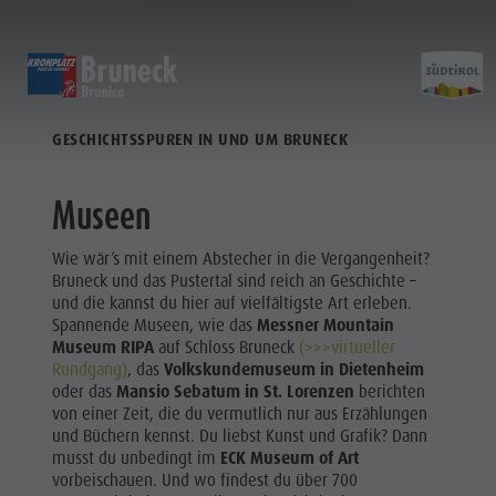
HINTER DIE KULISSEN BLICKEN
HINTER DIE KULISSEN BLICKEN
ZU DEN MUSEEN
ENTDECKEN
AKTIVITÄTEN
PLANEN & 
GESCHICHTSSPUREN IN UND UM BRUNECK
Museen
Wochenprogramm
Urlaub buchen
Bruneck Stadt
Entdec
Sehenswürdigkeiten
Wandern
Angebote
Shopping
Museen
Orte & Umgebung
Themenwege
Mobilität vor Ort
Stadtführungen
Wie wär’s mit einem Abstecher in die Vergangenheit?
Tradition & Handwerk
Biken
Kronplatz Guest Pass
Gastronomie
Bruneck und das Pustertal sind reich an Geschichte –
Alle Events
und die kannst du hier auf vielfältigste Art erleben.
Highlight Events
Golf
Anreise
Highlight Events
Spannende Museen, wie das
Messner Mountain
Wellness
Museum RIPA
auf Schloss Bruneck
(>>>virtueller
Alle Events
Klettern
Webcams
Must-sees
Rundgang)
, das
Volkskundemuseum in Dietenheim
Familie &
Wellness
Paragleiten
Wetter
Trainingslager
oder das
Mansio Sebatum in St. Lorenzen
berichten
Kinder
von einer Zeit, die du vermutlich nur aus Erzählungen
Familie & Kinder
Ballonfahren
Kontakt
und Büchern kennst. Du liebst Kunst und Grafik? Dann
Info A-Z
musst du unbedingt im
ECK Museum of Art
MUSEEN
Info A-Z
Rafting & Canyoning
Newsletter
vorbeischauen. Und wo findest du über 700