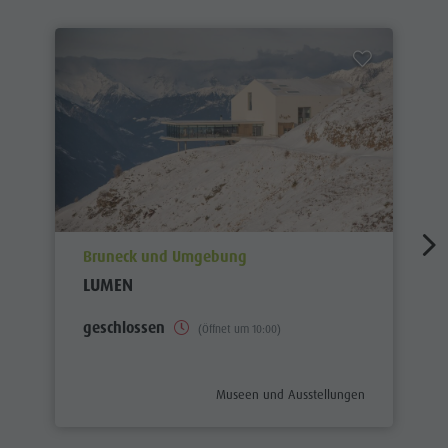
aria.poi_location_prefix
Bruneck und Umgebung
LUMEN
geschlossen
(Öffnet um 10:00)
aria.poi_category_prefix
Museen und Ausstellungen