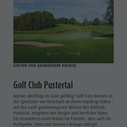
Schwimmen
Urlaub mit Hund
Reiten
Tourenübersicht
Pilze sammeln
Tennis
Kronplatz Doctor Service
Schwimmen
FAQ
Tourenübersicht
GOLFEN VOR GRANDIOSER KULISSE
Golf Club Pustertal
Alpiner Abschlag im Grün gefällig? Golf-Fans können in
der Sportzone von Reischach an ihrem Handicap feilen –
auf den sanft geschwungenen Wiesen des Golfclub
Pustertal, umgeben von Bergen und herrlicher Natur.
Ein besonderes Golferlebnis für Freizeit-, aber auch für
Profigolfer. Denn mit breiten Fairways und gut