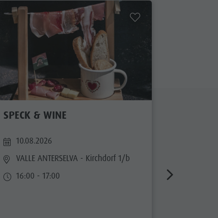
SPECK & WINE
IL PIAC
WORKSH
10.08.2026
10.08.
VALLE ANTERSELVA
- Kirchdorf 1/b
BRUNI
16:00 - 17:00
Weihe
16:30 