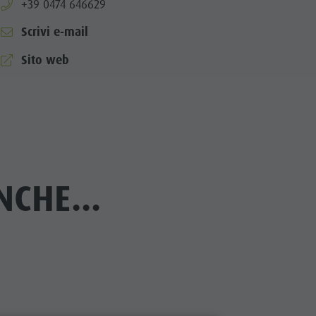
aria.phone:
+39 0474 646629
Scrivi e-mail
Sito web
CHE...