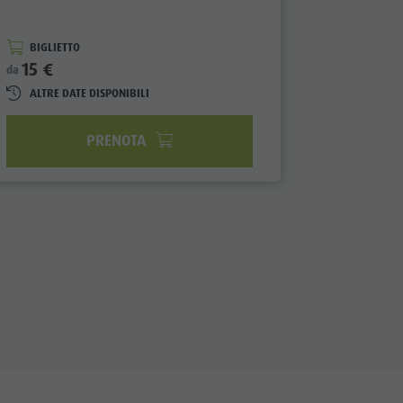
BIGLIETTO
BIGLIET
15 €
25 €
da
da
ALTRE DATE DISPONIBILI
ALTRE D
PRENOTA