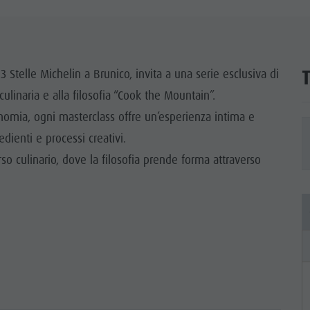
TTRAZIONI
TÀ E DINTORNI
 Stelle Michelin a Brunico, invita a una serie esclusiva di
NE E ARTIGIANATO
ulinaria e alla filosofia “Cook the Mountain”.
LIGHT EVENTS
nomia, ogni masterclass offre un’esperienza intima e
ienti e processi creativi.
o culinario, dove la filosofia prende forma attraverso