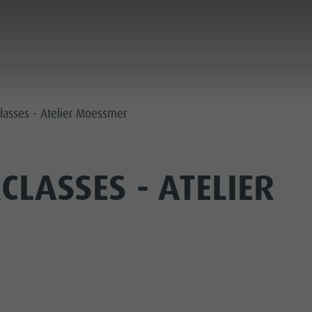
ICA & PRENOTA
CITTÀ & HIGHLIGHTS
lasses - Atelier Moessmer
CLASSES - ATELIER
MUSEI