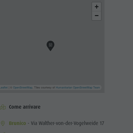
+
−
er Moessmer Norbert Niederkofler
cator.prefix
_indicator.of
Leaflet
| ©
OpenStreetMap
, Tiles courtesy of
Humanitarian OpenStreetMap Team
Come arrivare
Brunico
- Via Walther-von-der-Vogelweide 17