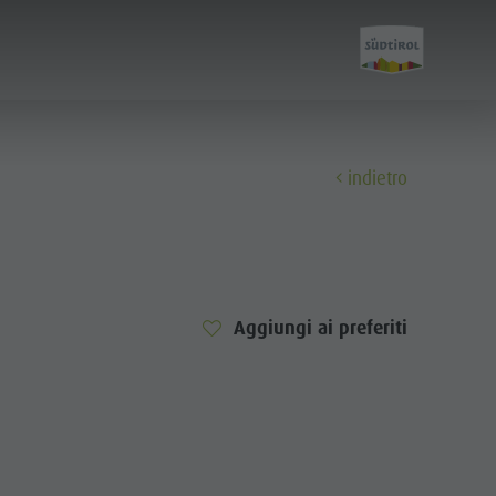
indietro
Scopri
Tutti gli eventi
Aggiungi ai preferiti
Benessere
Famiglia & bambini
Guida A-Z