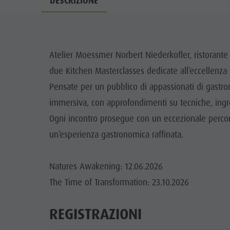
DESCRIZIONE
Guida A-Z
Arrampicare
Newsletter
A
Cavalcare
Richiesta cataloghi
LOCALI
Tennis
Imposta di soggiorno
Atelier Moessmer Norbert Niederkofler, ristorante 3
TRADIZIO
due Kitchen Masterclasses dedicate all’eccellenza c
Nuotare
Vacanza con il cane
HIGH
Pensate per un pubblico di appassionati di gastro
Panoramica dei tour
Raccogliere funghi
immersiva, con approfondimenti su tecniche, ingred
Kronplatz Doctor Service
Ogni incontro prosegue con un eccezionale percors
un’esperienza gastronomica raffinata.
FAQ
Natures Awakening: 12.06.2026
The Time of Transformation: 23.10.2026
REGISTRAZIONI