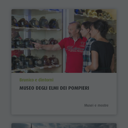
aria.poi_location_prefix
Brunico e dintorni
MUSEO DEGLI ELMI DEI POMPIERI
aria.poi_category_prefix
Musei e mostre