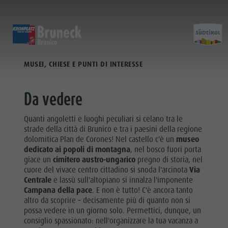
ALLE ATTRAZIONI
SCOPRI
ATTIVITÀ
PIANIFICA & PRENO
MUSEI, CHIESE E PUNTI DI INTERESSE
Musei
Programma settimanale
Prenota vacanza
Brunico città
Scopri
Attrazioni
Escursioni
Offerte
Shopping
Da vedere
Località e dintorni
Sentieri tematici
Mobilità locale
Visite guidate
Quanti angoletti e luoghi peculiari si celano tra le
Tradizione e Artigianato
Bike
Kronplatz Guest Pass
Gastronomia
strade della città di Brunico e tra i paesini della regione
Tutti gli
dolomitica Plan de Corones! Nel castello c'è un
museo
Highlight Events
Golf
Come arrivare
Highlight Events
dedicato ai popoli di montagna
, nel bosco fuori porta
eventi
giace un
cimitero austro-ungarico
pregno di storia, nel
Tutti gli eventi
Parapendio
Webcam
Must-sees
cuore del vivace centro cittadino si snoda l'arcinota
Via
Benessere
Benessere
Volo in mongolfiera
Meteo
Ritiri
Centrale
e lassù sull'altopiano si innalza l'imponente
Famiglia &
Campana della pace
. E non è tutto! C'è ancora tanto
Famiglia & bambini
Rafting & Canyoning
Contatto
altro da scoprire – decisamente più di quanto non si
bambini
possa vedere in un giorno solo. Permettici, dunque, un
MUSEI
Guida A-Z
Arrampicare
Newsletter
consiglio spassionato: nell'organizzare la tua vacanza a
Guida A-Z