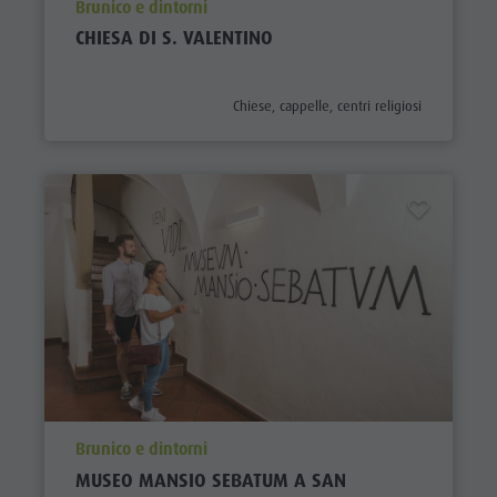
aria.poi_location_prefix
Brunico e dintorni
CHIESA DI S. VALENTINO
aria.poi_category_prefix
Chiese, cappelle, centri religiosi
aria.poi_location_prefix
Brunico e dintorni
MUSEO MANSIO SEBATUM A SAN