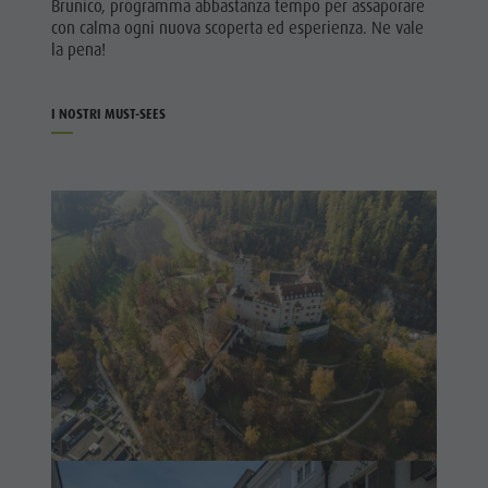
Brunico, programma abbastanza tempo per assaporare
Cavalcare
Richiesta cataloghi
ATTRAZIONI
con calma ogni nuova scoperta ed esperienza. Ne vale
Tennis
Imposta di soggiorno
la pena!
LOCALITÀ E
DINTORNI
Nuotare
Vacanza con il cane
I NOSTRI MUST-SEES
Panoramica dei tour
Raccogliere funghi
TRADIZIONE E
ARTIGIANATO
Kronplatz Doctor Service
HIGHLIGHT
FAQ
EVENTS