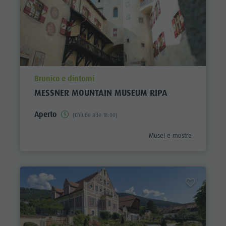
aria.poi_location_prefix
Brunico e dintorni
MESSNER MOUNTAIN MUSEUM RIPA
Aperto
(Chiude alle 18:00)
aria.poi_category_prefix
Musei e mostre