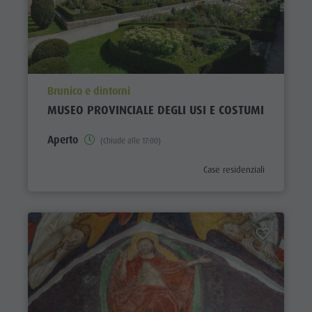
aria.poi_location_prefix
Brunico e dintorni
MUSEO PROVINCIALE DEGLI USI E COSTUMI
Aperto
(Chiude alle 17:00)
aria.poi_category_prefix
Case residenziali