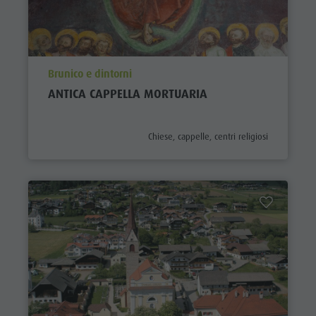
aria.poi_location_prefix
Brunico e dintorni
ANTICA CAPPELLA MORTUARIA
aria.poi_category_prefix
Chiese, cappelle, centri religiosi