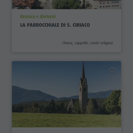
aria.poi_location_prefix
Brunico e dintorni
LA PARROCCHIALE DI S. CIRIACO
aria.poi_category_prefix
Chiese, cappelle, centri religiosi