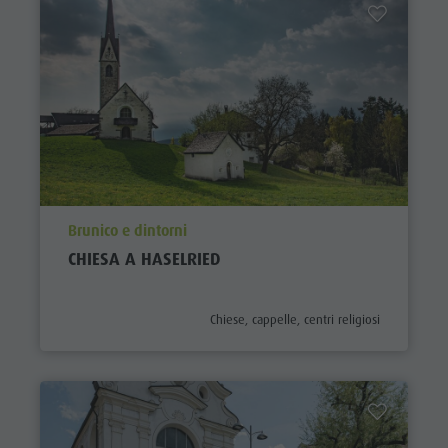
aria.poi_location_prefix
Brunico e dintorni
CHIESA A HASELRIED
aria.poi_category_prefix
Chiese, cappelle, centri religiosi