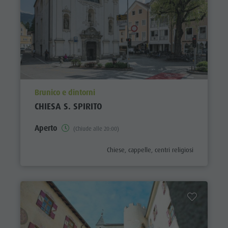
aria.poi_location_prefix
Brunico e dintorni
CHIESA S. SPIRITO
Aperto
(Chiude alle 20:00)
aria.poi_category_prefix
Chiese, cappelle, centri religiosi