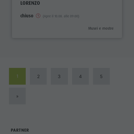
LORENZO
chiuso
(Apre il 10.08. alle 09:00)
aria.poi_category_prefix
Musei e mostre
1
2
3
4
5
»
PARTNER