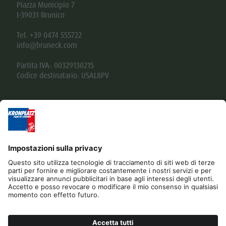
Piazza Municipio 7
I-39031 Brunico
Tel. +39 0474 555722
info@bruneck.com
Partita IVA: 00329130215
Codice destinatario: USAL8PV