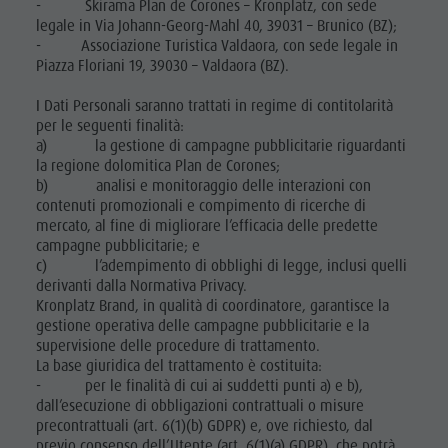
- Skirama Plan de Corones – Kronplatz, con sede
legale in Via Johann-Georg-Mahl 40, 39031 – Brunico (BZ);
- Associazione Turistica Valdaora, con sede legale in
Piazza Floriani 19, 39030 – Valdaora (BZ).
I Dati Personali saranno trattati in regime di contitolarità
per le seguenti finalità:
a) la gestione di campagne pubblicitarie riguardanti
la regione dolomitica Plan de Corones;
b) analisi e monitoraggio delle interazioni con
contenuti promozionali e compimento di ricerche di
mercato, al fine di migliorare l’efficacia delle predette
campagne pubblicitarie; e
c) l’adempimento di obblighi di legge, inclusi quelli
derivanti dalla Normativa Privacy.
Kronplatz Brand, in qualità di coordinatore, garantisce la
gestione operativa delle campagne pubblicitarie e la
supervisione delle procedure di trattamento.
La base giuridica del trattamento è costituita:
- per le finalità di cui ai suddetti punti a) e b),
dall’esecuzione di obbligazioni contrattuali o misure
precontrattuali (art. 6(1)(b) GDPR) e, ove richiesto, dal
previo consenso dell’Utente (art. 6(1)(a) GDPR), che potrà