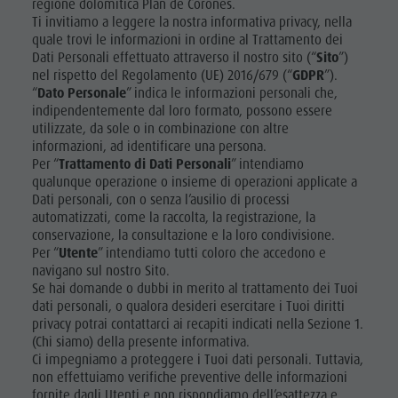
regione dolomitica Plan de Corones.
ATTRAZIONI
Nuotare
Vacanza con il cane
Ti invitiamo a leggere la nostra informativa privacy, nella
Panoramica dei tour
Raccogliere funghi
quale trovi le informazioni in ordine al Trattamento dei
LOCALITÀ E
Dati Personali effettuato attraverso il nostro sito (“
Sito
”)
DINTORNI
Kronplatz Doctor Service
nel rispetto del Regolamento (UE) 2016/679 (“
GDPR
”).
FAQ
“
Dato Personale
” indica le informazioni personali che,
TRADIZIONE E
indipendentemente dal loro formato, possono essere
ARTIGIANATO
utilizzate, da sole o in combinazione con altre
informazioni, ad identificare una persona.
HIGHLIGHT
Per “
Trattamento di Dati Personali
” intendiamo
EVENTS
qualunque operazione o insieme di operazioni applicate a
Dati personali, con o senza l’ausilio di processi
automatizzati, come la raccolta, la registrazione, la
conservazione, la consultazione e la loro condivisione.
Per “
Utente
” intendiamo tutti coloro che accedono e
navigano sul nostro Sito.
Se hai domande o dubbi in merito al trattamento dei Tuoi
dati personali, o qualora desideri esercitare i Tuoi diritti
privacy potrai contattarci ai recapiti indicati nella Sezione 1.
(Chi siamo) della presente informativa.
Ci impegniamo a proteggere i Tuoi dati personali. Tuttavia,
non effettuiamo verifiche preventive delle informazioni
fornite dagli Utenti e non rispondiamo dell’esattezza e