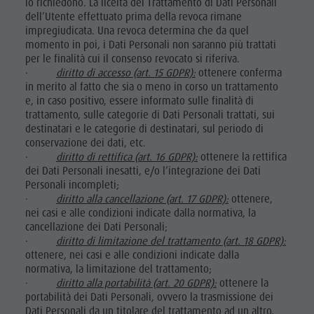
lo richiedono. La liceità del Trattamento di Dati Personali
dell’Utente effettuato prima della revoca rimane
impregiudicata. Una revoca determina che da quel
momento in poi, i Dati Personali non saranno più trattati
per le finalità cui il consenso revocato si riferiva.
·
diritto di accesso (art. 15 GDPR):
ottenere conferma
in merito al fatto che sia o meno in corso un trattamento
e, in caso positivo, essere informato sulle finalità di
trattamento, sulle categorie di Dati Personali trattati, sui
destinatari e le categorie di destinatari, sul periodo di
conservazione dei dati, etc.
·
diritto di rettifica (art. 16 GDPR):
ottenere la rettifica
dei Dati Personali inesatti, e/o l’integrazione dei Dati
Personali incompleti;
·
diritto alla cancellazione (art. 17 GDPR):
ottenere,
nei casi e alle condizioni indicate dalla normativa, la
cancellazione dei Dati Personali;
·
diritto di limitazione del trattamento (art. 18 GDPR):
ottenere, nei casi e alle condizioni indicate dalla
normativa, la limitazione del trattamento;
·
diritto alla portabilità (art. 20 GDPR):
ottenere la
portabilità dei Dati Personali, ovvero la trasmissione dei
Dati Personali da un titolare del trattamento ad un altro,