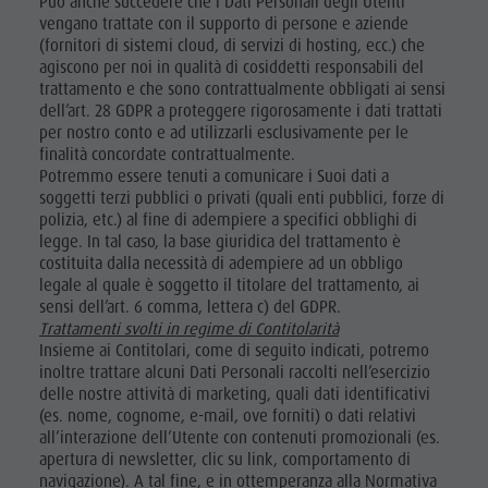
Può anche succedere che i Dati Personali degli Utenti
vengano trattate con il supporto di persone e aziende
(fornitori di sistemi cloud, di servizi di hosting, ecc.) che
agiscono per noi in qualità di cosiddetti responsabili del
trattamento e che sono contrattualmente obbligati ai sensi
dell’art. 28 GDPR a proteggere rigorosamente i dati trattati
per nostro conto e ad utilizzarli esclusivamente per le
finalità concordate contrattualmente.
Potremmo essere tenuti a comunicare i Suoi dati a
soggetti terzi pubblici o privati (quali enti pubblici, forze di
polizia, etc.) al fine di adempiere a specifici obblighi di
legge. In tal caso, la base giuridica del trattamento è
costituita dalla necessità di adempiere ad un obbligo
legale al quale è soggetto il titolare del trattamento, ai
sensi dell’art. 6 comma, lettera c) del GDPR.
Trattamenti svolti in regime di Contitolarità
Insieme ai Contitolari, come di seguito indicati, potremo
inoltre trattare alcuni Dati Personali raccolti nell’esercizio
delle nostre attività di marketing, quali dati identificativi
(es. nome, cognome, e-mail, ove forniti) o dati relativi
all’interazione dell’Utente con contenuti promozionali (es.
apertura di newsletter, clic su link, comportamento di
navigazione). A tal fine, e in ottemperanza alla Normativa