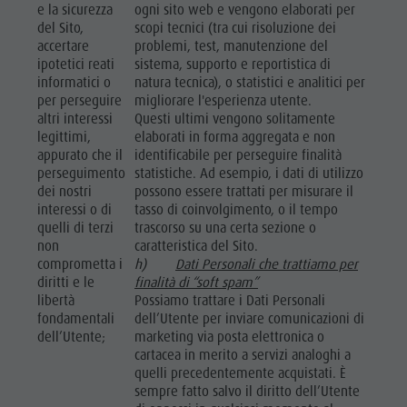
e la sicurezza
ogni sito web e vengono elaborati per
del Sito,
scopi tecnici (tra cui risoluzione dei
accertare
problemi, test, manutenzione del
ipotetici reati
sistema, supporto e reportistica di
informatici o
natura tecnica), o statistici e analitici per
per perseguire
migliorare l'esperienza utente.
altri interessi
Questi ultimi vengono solitamente
legittimi,
elaborati in forma aggregata e non
appurato che il
identificabile per perseguire finalità
perseguimento
statistiche. Ad esempio, i dati di utilizzo
dei nostri
possono essere trattati per misurare il
interessi o di
tasso di coinvolgimento, o il tempo
quelli di terzi
trascorso su una certa sezione o
non
caratteristica del Sito.
comprometta i
h)
Dati Personali che trattiamo per
diritti e le
finalità di “soft spam”
libertà
Possiamo trattare i Dati Personali
fondamentali
dell’Utente per inviare comunicazioni di
dell’Utente;
marketing via posta elettronica o
cartacea in merito a servizi analoghi a
quelli precedentemente acquistati. È
sempre fatto salvo il diritto dell’Utente