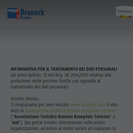
SCOPRI
ATTIVITÀ
PIANIFICA & PRENO
Musei
Programma settimanale
Prenota vacanza
Brunico città
Scopri
Attrazioni
Escursioni
Offerte
Shopping
Località e dintorni
Sentieri tematici
Mobilità locale
Visite guidate
Tradizione e Artigianato
Bike
Kronplatz Guest Pass
Gastronomia
INFORMATIVA PER IL TRATTAMENTO DEI DATI PERSONALI
(Ai sensi dell’art. 13 del Reg. UE 2016/679 relativo alla
Highlight Events
Golf
Come arrivare
Highlight Events
Tutti gli
protezione delle persone fisiche con riguardo al
Tutti gli eventi
Parapendio
Webcam
Must-sees
trattamento dei dati personali)
eventi
Benessere
Volo in mongolfiera
Meteo
Ritiri
Gentile Utente,
Benessere
Famiglia & bambini
Rafting & Canyoning
Contatto
Ti ringraziamo per aver visitato
www.bruneck.com
il sito
Famiglia &
web di
Associazione Turistica Brunico Kronplatz Turismo
Guida A-Z
Arrampicare
Newsletter
(“
Associazione Turistica Brunico Kronplatz Turismo
”
o
bambini
Cavalcare
Richiesta cataloghi
“
noi
”). Qui potrai trovare informazioni sulla nostra
MUSEI
organizzazione, accedere ai nostri servizi ed esplorare la
Tennis
Imposta di soggiorno
Guida A-Z