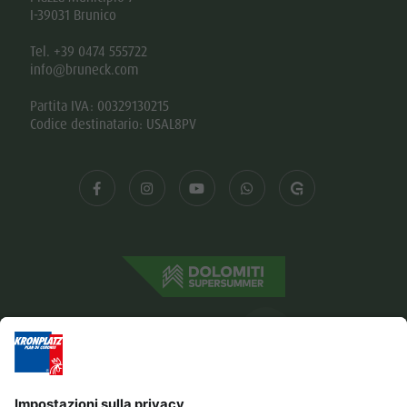
I-39031 Brunico
Tel. +39 0474 555722
info@bruneck.com
Partita IVA: 00329130215
Codice destinatario: USAL8PV