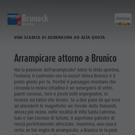
INCLINI ALLE SALITE IN VERTICALE
SCOPRI
ATTIVITÀ
PIANIFICA & PRENO
UNA SCARICA DI ADRENALINA AD ALTA QUOTA
Musei
Programma settimanale
Prenota vacanza
Brunico città
Attivit
Attrazioni
Escursioni
Offerte
Shopping
Arrampicare attorno a Brunico
Località e dintorni
Sentieri tematici
Mobilità locale
Visite guidate
Tradizione e Artigianato
Bike
Kronplatz Guest Pass
Gastronomia
Hai la passione dell'arrampicata? Adori la sfida sportiva,
PROGRAMMA
l'euforia, il confronto con la roccia? Allora Brunico è il
Highlight Events
Golf
Come arrivare
Highlight Events
SETTIMANALE
Golf
posto giusto per te. Perché il paesaggio montano che
Tutti gli eventi
Parapendio
Webcam
Must-sees
circonda la nostra cittadina è un susseguirsi di vette,
ESCURSIONI
Parapendio
pareti rocciose, torri e picchi belli impegnativi, in
Benessere
Volo in mongolfiera
Meteo
Ritiri
termini sia tattici che tecnici. Se a due passi da qui trovi
Volo in
SENTIERI
Famiglia & bambini
Rafting & Canyoning
Contatto
ad attenderti le magnifiche vie ferrate delle Dolomiti,
TEMATICI
mongolfiera
ancora più vicino, nelle località di Villa Santa Caterina,
Guida A-Z
Arrampicare
Newsletter
Gais e San Lorenzo di Sebato, ti aspettano palestre di
BIKE
Rafting &
Cavalcare
Richiesta cataloghi
roccia perfettamente attrezzate. Insomma, una cosa è
certa: se hai voglia di arrampicata, a Brunico te la puoi
Tennis
Imposta di soggiorno
Canyoning