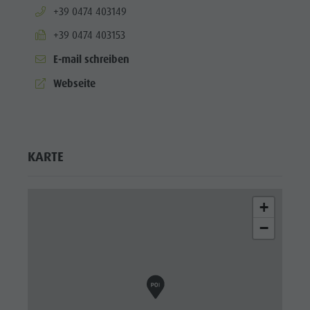
aria.phone:
+39 0474 403149
aria.fax:
+39 0474 403153
E-mail schreiben
aria.website:
Webseite
KARTE
+
−