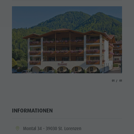
aria.slide_indicato
aria.slide_i
01
01
INFORMATIONEN
aria.location:
Montal 34 - 39030 St. Lorenzen