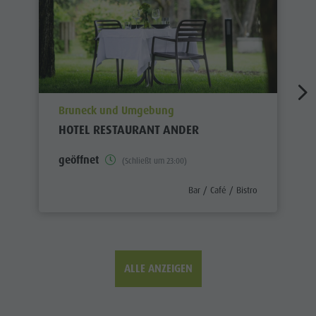
aria.poi_location_prefix
Bruneck und Umgebung
HOTEL RESTAURANT ANDER
geöffnet
(Schließt um 23:00)
aria.poi_category_prefix
Bar / Café / Bistro
ALLE ANZEIGEN