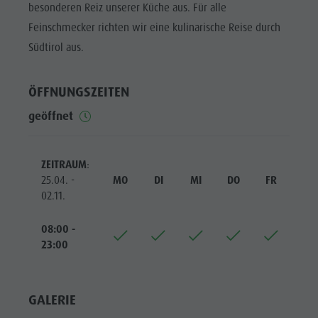
Reiten
Katalogservice
besonderen Reiz unserer Küche aus. Für alle
SEHENSWÜRDIGKEITEN
Feinschmecker richten wir eine kulinarische Reise durch
Tennis
Ortstaxe
ORTE &
Südtirol aus.
UMGEBUNG
Schwimmen
Urlaub mit Hund
Tourenübersicht
Pilze sammeln
TRADITION &
ÖFFNUNGSZEITEN
HANDWERK
Kronplatz Doctor Service
geöffnet
HIGHLIGHT
FAQ
EVENTS
ZEITRAUM
:
25.04. -
MO
DI
MI
DO
FR
SA
02.11.
08:00 -
23:00
GALERIE