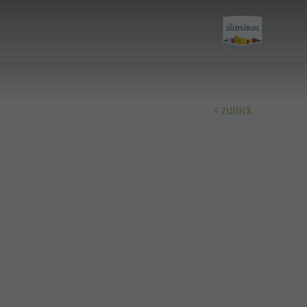
zurück
Entdecken
Alle Events
Wellness
Familie & Kinder
Info A-Z