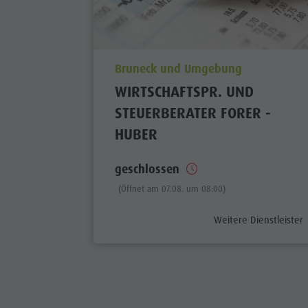
aria.poi_location_prefix
Bruneck und Umgebung
WIRTSCHAFTSPR. UND
STEUERBERATER FORER -
HUBER
geschlossen
(Öffnet am 07.08. um 08:00)
aria.poi_category_pref
Weitere Dienstleister