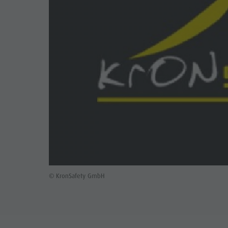
© KronSafety GmbH