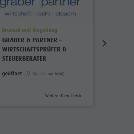
aria.poi_location_prefix
aria.poi_
Bruneck und Umgebung
Bruneck
GRABER & PARTNER –
BRUNEC
WIRTSCHAFTSPRÜFER &
TOURIS
STEUERBERATER
geschlos
geöffnet
(Schließt um 16:00)
aria.poi_category_prefix
Weitere Dienstleister