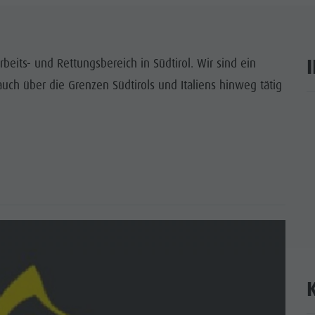
WÜRDIGKEITEN
 & UMGEBUNG
rbeits- und Rettungsbereich in Südtirol. Wir sind ein
ch über die Grenzen Südtirols und Italiens hinweg tätig
ON & HANDWERK
ar
LIGHT EVENTS