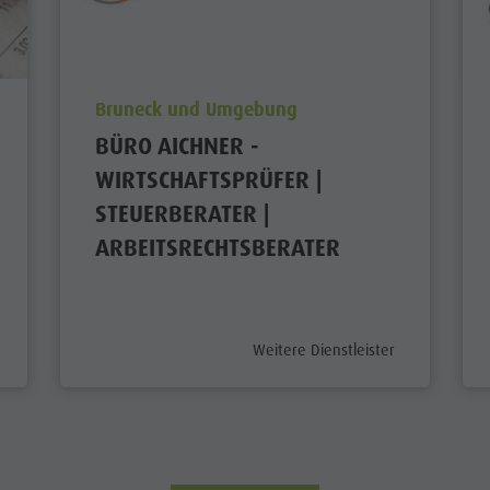
aria.poi_location_prefix
Bruneck und Umgebung
BÜRO AICHNER -
WIRTSCHAFTSPRÜFER |
STEUERBERATER |
ARBEITSRECHTSBERATER
ix
aria.poi_category_prefix
Weitere Dienstleister