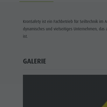
Info A-Z
Rafting & Canyoning
Newsletter
SEHENS
Reiten
Katalogservice
ORTE
KronSafety ist ein Fachbetrieb für Seiltechnik im A
Tennis
Ortstaxe
dynamisches und vielseitiges Unternehmen, das au
TRADITI
Schwimmen
Urlaub mit Hund
ist.
HIGH
Tourenübersicht
Pilze sammeln
Kronplatz Doctor Service
GALERIE
FAQ