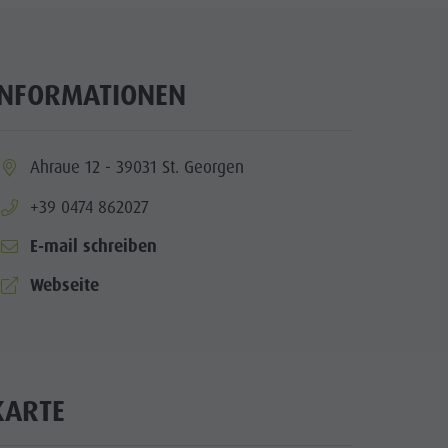
INFORMATIONEN
ia.location:
Ahraue 12 - 39031 St. Georgen
aria.phone:
+39 0474 862027
E-mail schreiben
aria.website:
Webseite
KARTE