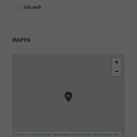
aria.website:
Sito web
MAPPA
+
−
Leaflet
| ©
OpenStreetMap
, Tiles courtesy of
Humanitarian OpenStreetMap Team