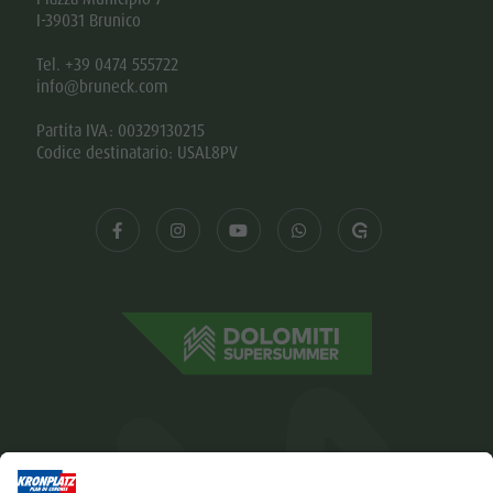
I-39031 Brunico
Tel. +39 0474 555722
info@bruneck.com
Partita IVA: 00329130215
Codice destinatario: USAL8PV