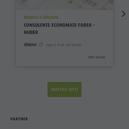
aria.poi_location_prefix
Brunico e dintorni
CONSULENTE ECONOMICO FORER -
HUBER
chiuso
(Apre il 10.08. alle 08:00)
aria.poi_category_prefix
Altri servizi
MOSTRA TUTTI
PARTNER