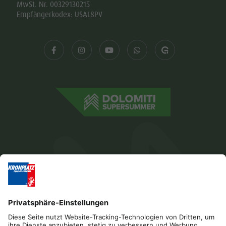
MwSt. Nr. 00329130215
Empfängerkodex: USAL8PV
Impressum
Datenschutz
Barrierefreiheitserklärung