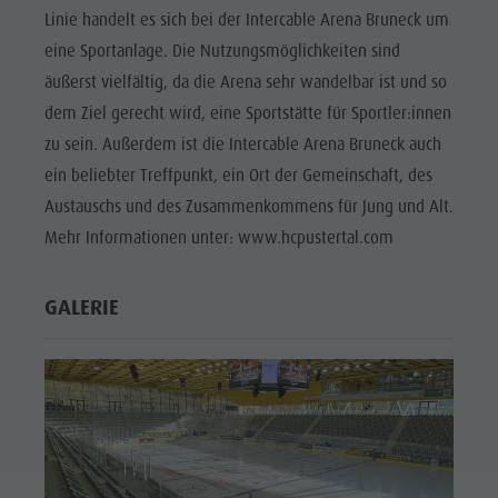
Reiten
Katalogservice
SEHENSWÜRDIGKEITEN
Linie handelt es sich bei der Intercable Arena Bruneck um
Tennis
Ortstaxe
eine Sportanlage. Die Nutzungsmöglichkeiten sind
ORTE &
UMGEBUNG
äußerst vielfältig, da die Arena sehr wandelbar ist und so
Schwimmen
Urlaub mit Hund
dem Ziel gerecht wird, eine Sportstätte für Sportler:innen
Tourenübersicht
Pilze sammeln
TRADITION &
zu sein. Außerdem ist die Intercable Arena Bruneck auch
HANDWERK
Kronplatz Doctor Service
ein beliebter Treffpunkt, ein Ort der Gemeinschaft, des
HIGHLIGHT
FAQ
Austauschs und des Zusammenkommens für Jung und Alt.
EVENTS
Mehr Informationen unter: www.hcpustertal.com
GALERIE