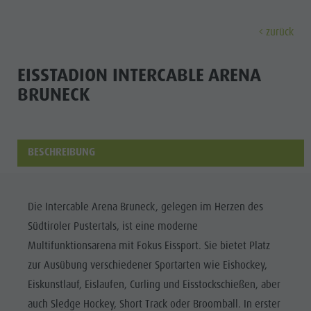
zurück
ENTDECKEN
AKTIVITÄTEN
PLANEN & 
EISSTADION INTERCABLE ARENA
BRUNECK
Museen
Wochenprogramm
Urlaub buchen
Bruneck Stadt
Entdec
Sehenswürdigkeiten
Wandern
Angebote
Shopping
Orte & Umgebung
Themenwege
Mobilität vor Ort
Stadtführungen
BESCHREIBUNG
Tradition & Handwerk
Biken
Kronplatz Guest Pass
Gastronomie
Alle Events
Highlight Events
Golf
Anreise
Highlight Events
Die Intercable Arena Bruneck, gelegen im Herzen des
Wellness
Alle Events
Klettern
Webcams
Must-sees
Südtiroler Pustertals, ist eine moderne
Familie &
Wellness
Paragleiten
Wetter
Trainingslager
Multifunktionsarena mit Fokus Eissport. Sie bietet Platz
Kinder
zur Ausübung verschiedener Sportarten wie Eishockey,
Familie & Kinder
Ballonfahren
Kontakt
Info A-Z
Eiskunstlauf, Eislaufen, Curling und Eisstockschießen, aber
MUSEEN
Info A-Z
Rafting & Canyoning
Newsletter
auch Sledge Hockey, Short Track oder Broomball. In erster