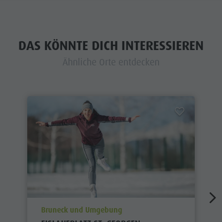
DAS KÖNNTE DICH INTERESSIEREN
Ähnliche Orte entdecken
aria.poi_location_prefix
Bruneck und Umgebung