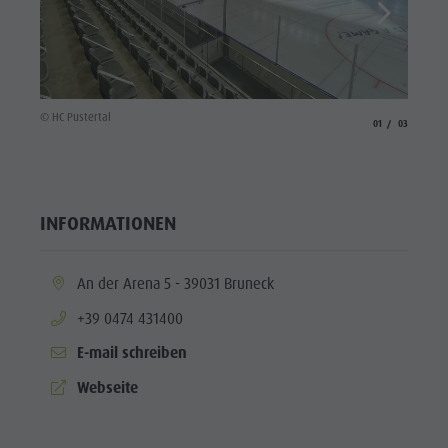
© Foppa
© HC Pustertal
aria.slide_indicato
aria.slide_i
01
03
INFORMATIONEN
aria.location:
An der Arena 5 - 39031 Bruneck
aria.phone:
+39 0474 431400
E-mail schreiben
aria.website:
Webseite