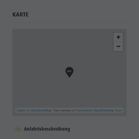
KARTE
+
−
Leaflet
| ©
OpenStreetMap
, Tiles courtesy of
Humanitarian OpenStreetMap Team
Anfahrtsbeschreibung