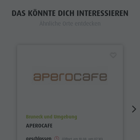
DAS KÖNNTE DICH INTERESSIEREN
Ähnliche Orte entdecken
aria.poi_location_prefix
Bruneck und Umgebung
APEROCAFE
geschlossen
(Öffnet am 10.08. um 07:30)