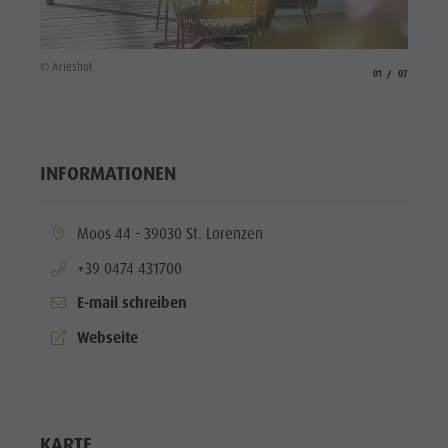
© Aries
© Arieshof
aria.slide_indicato
aria.slide_i
01
07
INFORMATIONEN
aria.location:
Moos 44 - 39030 St. Lorenzen
aria.phone:
+39 0474 431700
E-mail schreiben
aria.website:
Webseite
KARTE