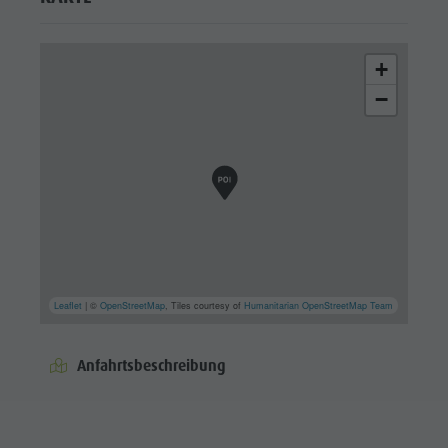
+
−
Leaflet
| ©
OpenStreetMap
, Tiles courtesy of
Humanitarian OpenStreetMap Team
Anfahrtsbeschreibung