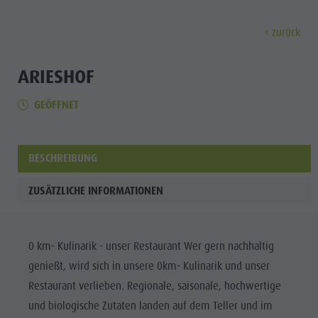
zurück
ENTDECKEN
AKTIVITÄTEN
PLANEN & 
ARIESHOF
GEÖFFNET
Museen
Wochenprogramm
Urlaub buchen
Bruneck Stadt
Entdec
Sehenswürdigkeiten
Wandern
Angebote
Shopping
Orte & Umgebung
Themenwege
Mobilität vor Ort
Stadtführungen
BESCHREIBUNG
Tradition & Handwerk
Biken
Kronplatz Guest Pass
Gastronomie
Alle Events
ZUSÄTZLICHE INFORMATIONEN
Highlight Events
Golf
Anreise
Highlight Events
Wellness
Alle Events
Klettern
Webcams
Must-sees
Familie &
0 km- Kulinarik - unser Restaurant Wer gern nachhaltig
Wellness
Paragleiten
Wetter
Trainingslager
Kinder
genießt, wird sich in unsere 0km- Kulinarik und unser
Familie & Kinder
Ballonfahren
Kontakt
Info A-Z
Restaurant verlieben. Regionale, saisonale, hochwertige
MUSEEN
Info A-Z
Rafting & Canyoning
Newsletter
und biologische Zutaten landen auf dem Teller und im