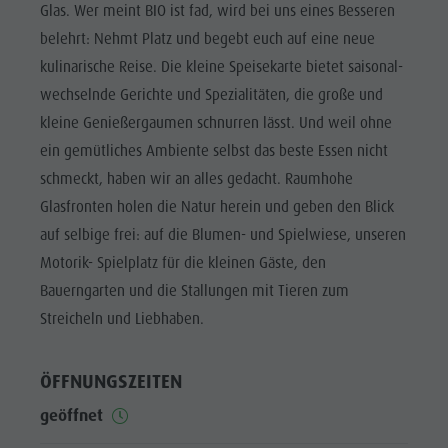
Reiten
Katalogservice
Glas. Wer meint BIO ist fad, wird bei uns eines Besseren
SEHENSWÜRDIGKEITEN
belehrt: Nehmt Platz und begebt euch auf eine neue
Tennis
Ortstaxe
ORTE &
kulinarische Reise. Die kleine Speisekarte bietet saisonal-
UMGEBUNG
Schwimmen
Urlaub mit Hund
wechselnde Gerichte und Spezialitäten, die große und
Tourenübersicht
Pilze sammeln
TRADITION &
kleine Genießergaumen schnurren lässt. Und weil ohne
HANDWERK
Kronplatz Doctor Service
ein gemütliches Ambiente selbst das beste Essen nicht
HIGHLIGHT
FAQ
schmeckt, haben wir an alles gedacht. Raumhohe
EVENTS
Glasfronten holen die Natur herein und geben den Blick
auf selbige frei: auf die Blumen- und Spielwiese, unseren
Motorik- Spielplatz für die kleinen Gäste, den
Bauerngarten und die Stallungen mit Tieren zum
Streicheln und Liebhaben.
ÖFFNUNGSZEITEN
geöffnet