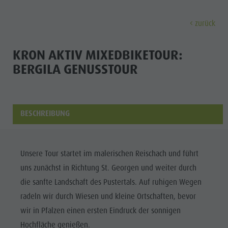
zurück
ENTDECKEN
AKTIVITÄTEN
PLANEN & 
KRON AKTIV MIXEDBIKETOUR:
BERGILA GENUSSTOUR
Museen
Wochenprogramm
Urlaub buchen
Bruneck Stadt
Entdec
Sehenswürdigkeiten
Wandern
Angebote
Shopping
Orte & Umgebung
Themenwege
Mobilität vor Ort
Stadtführungen
BESCHREIBUNG
Tradition & Handwerk
Biken
Kronplatz Guest Pass
Gastronomie
Alle Events
Highlight Events
Golf
Anreise
Highlight Events
Wellness
Unsere Tour startet im malerischen Reischach und führt
Alle Events
Klettern
Webcams
Must-sees
uns zunächst in Richtung St. Georgen und weiter durch
Familie &
Wellness
Paragleiten
Wetter
Trainingslager
die sanfte Landschaft des Pustertals. Auf ruhigen Wegen
Kinder
radeln wir durch Wiesen und kleine Ortschaften, bevor
Familie & Kinder
Ballonfahren
Kontakt
Info A-Z
wir in Pfalzen einen ersten Eindruck der sonnigen
MUSEEN
Info A-Z
Rafting & Canyoning
Newsletter
Hochfläche genießen.