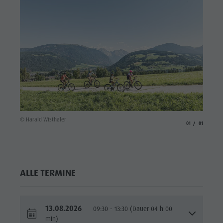
© Harald Wisthaler
aria.slide_indicato
aria.slide_i
01
01
ALLE TERMINE
13.08.2026
09:30 - 13:30 (Dauer 04 h 00
min)