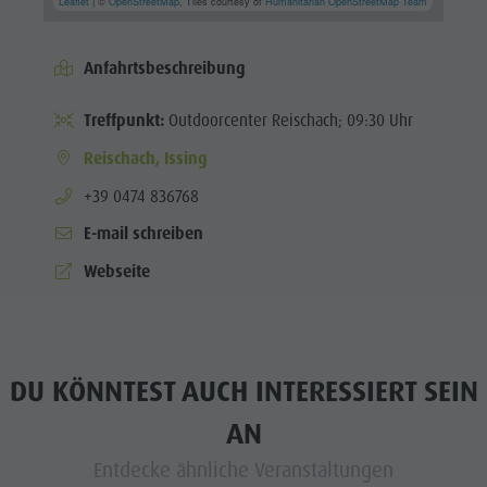
Leaflet
| ©
OpenStreetMap
, Tiles courtesy of
Humanitarian OpenStreetMap Team
Anfahrtsbeschreibung
Treffpunkt:
Outdoorcenter Reischach; 09:30 Uhr
Reischach, Issing
aria.phone:
+39 0474 836768
E-mail schreiben
Webseite
DU KÖNNTEST AUCH INTERESSIERT SEIN
AN
Entdecke ähnliche Veranstaltungen