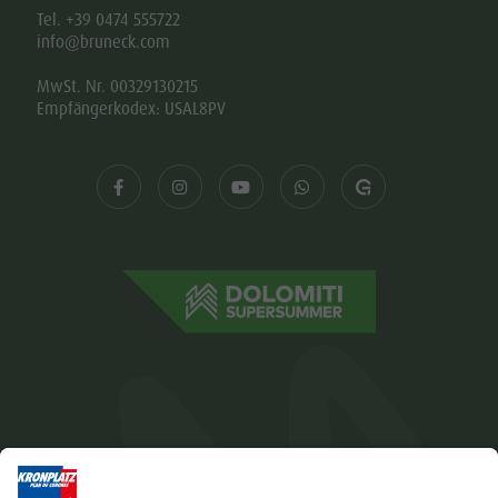
Tel. +39 0474 555722
info@bruneck.com
MwSt. Nr. 00329130215
Empfängerkodex: USAL8PV