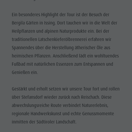
Reiten
Katalogservice
SEHENSWÜRDIGKEITEN
Tennis
Ortstaxe
Ein besonderes Highlight der Tour ist der Besuch der
ORTE &
UMGEBUNG
Schwimmen
Urlaub mit Hund
Bergila Gärten in Issing. Dort tauchen wir in die Welt der
Heilpflanzen und alpinen Naturprodukte ein. Bei der
Tourenübersicht
Pilze sammeln
TRADITION &
HANDWERK
traditionellen Latschenkieferölbrennerei erfahren wir
Kronplatz Doctor Service
Spannendes über die Herstellung ätherischer Öle aus
HIGHLIGHT
FAQ
heimischen Pflanzen. Anschließend lädt ein wohltuendes
EVENTS
Fußbad mit natürlichen Essenzen zum Entspannen und
Genießen ein.
Gestärkt und erholt setzen wir unsere Tour fort und rollen
über Stefansdorf wieder zurück nach Reischach. Diese
abwechslungsreiche Route verbindet Naturerlebnis,
regionale Handwerkskunst und echte Genussmomente
inmitten der Südtiroler Landschaft.