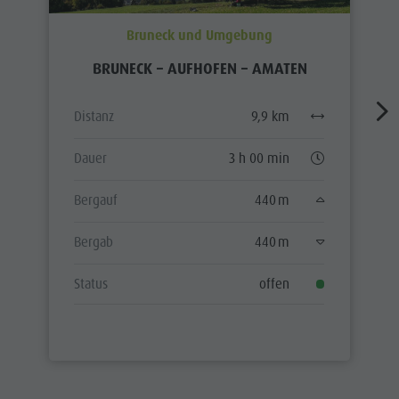
Bruneck und Umgebung
BRUNECK – AUFHOFEN – AMATEN
Distanz
9,9 km
Dauer
3 h 00 min
Bergauf
440 m
Bergab
440 m
Status
offen