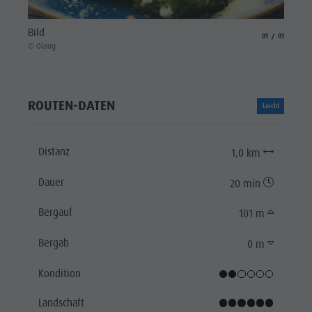
Bild
aria.slide_indicat
aria.slide_i
01
01
© Olang
ROUTEN-DATEN
Leicht
Distanz
1,0 km
Dauer
20 min
Bergauf
101 m
Bergab
0 m
Kondition
Landschaft