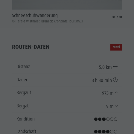
Schneeschuhwanderung
aria.slide_indicat
aria.slide_i
01
01
© Harald Wisthaler, Bruneck Kronplatz Tourismus
ROUTEN-DATEN
Mittel
Distanz
5,0 km
Dauer
3 h 30 min
Bergauf
975 m
Bergab
9 m
Kondition
Landschaft