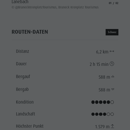
Lanebach
aria.slide_indicat
aria.slide_i
01
02
© @Brun
© @BruneckKronplatzTourismus, Bruneck Kronplatz Tourismus
ROUTEN-DATEN
Schwer
Distanz
6,2 km
Dauer
2 h 15 min
Bergauf
588 m
Bergab
588 m
Kondition
Landschaft
Höchster Punkt
1.579 m