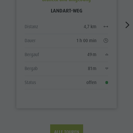
LANDART-WEG
Distanz
4,7 km
Dauer
1 h 00 min
Bergauf
49 m
Bergab
81 m
Status
offen
ALLE TOUREN