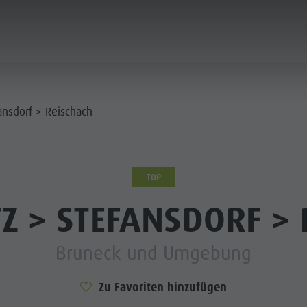
PLANEN & BUCHEN
STADT & HIGHLIGHTS
ansdorf > Reischach
TOP
Z > STEFANSDORF > 
Bruneck und Umgebung
Zu Favoriten hinzufügen
MUSEEN