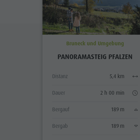
Bruneck und Umgebung
PANORAMASTEIG PFALZEN
Distanz
5,4 km
Dauer
2 h 00 min
Bergauf
189 m
Bergab
189 m