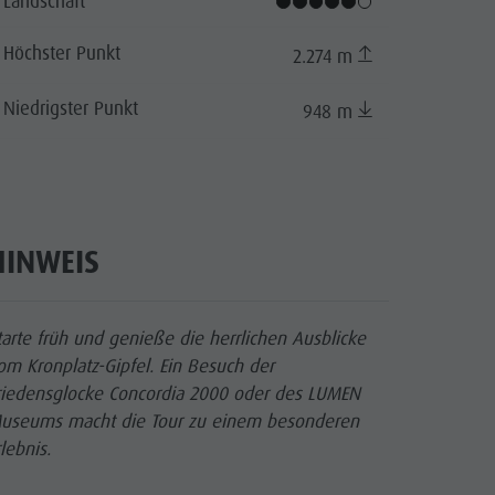
Landschaft
Höchster Punkt
2.274 m
Niedrigster Punkt
rama
948 m
cator.prefix
_indicator.of
ck Kronplatz Tourismus
HINWEIS
tarte früh und genieße die herrlichen Ausblicke
om Kronplatz-Gipfel. Ein Besuch der
riedensglocke Concordia 2000 oder des LUMEN
useums macht die Tour zu einem besonderen
rlebnis.