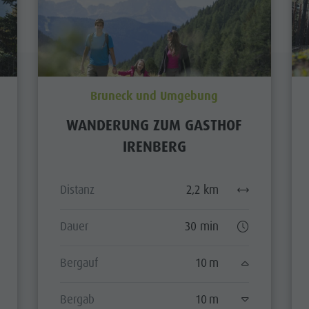
Bruneck und Umgebung
WANDERUNG ZUM GASTHOF
IRENBERG
Distanz
2,2 km
Dauer
30 min
Bergauf
10 m
Bergab
10 m