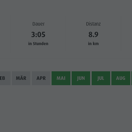
WÜRDIGKEITEN
Dauer
Distanz
 & UMGEBUNG
3:05
8.9
ON & HANDWERK
in Stunden
in km
LIGHT EVENTS
EB
MÄR
APR
MAI
JUN
JUL
AUG