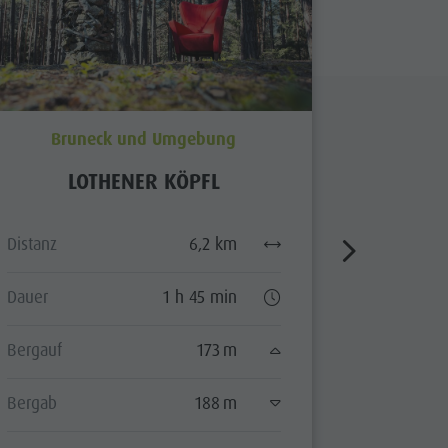
Bruneck und Umgebung
KRONP
LOTHENER KÖPFL
Distanz
Distanz
6,2 km
Dauer
Dauer
1 h 45 min
Bergauf
Bergauf
173 m
Bergab
Bergab
188 m
Status