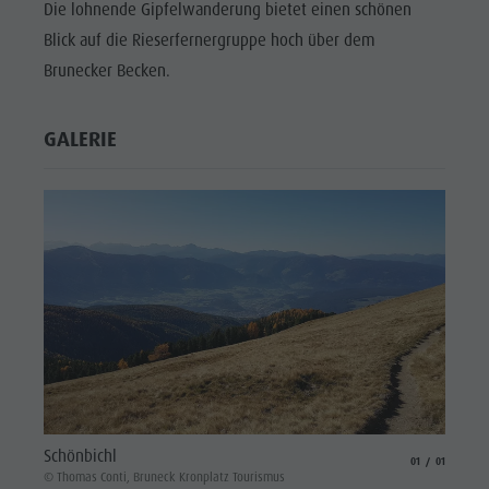
Die lohnende Gipfelwanderung bietet einen schönen
Blick auf die Rieserfernergruppe hoch über dem
Brunecker Becken.
GALERIE
Schönbichl
aria.slide_indicat
aria.slide_i
01
01
© Thomas Conti, Bruneck Kronplatz Tourismus