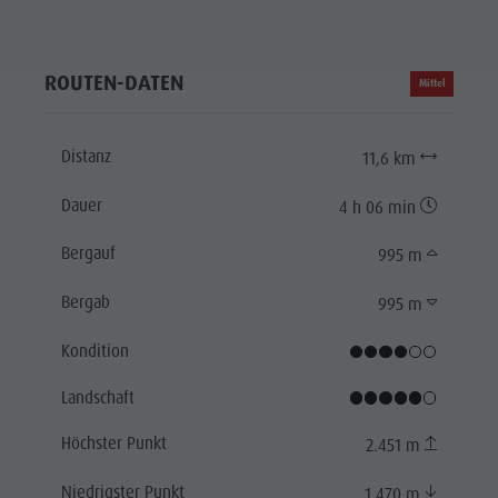
ROUTEN-DATEN
Mittel
Distanz
11,6 km
Dauer
4 h 06 min
Bergauf
995 m
Bergab
995 m
Kondition
Landschaft
Höchster Punkt
2.451 m
Niedrigster Punkt
1.470 m