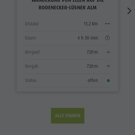
WANDERUNG VON ELLEN AUF DIE
RODENECKER-LÜSNER ALM
Distanz
11,2 km
Dauer
4 h 30 min
Bergauf
720 m
Bergab
720 m
Status
offen
ALLE TOUREN