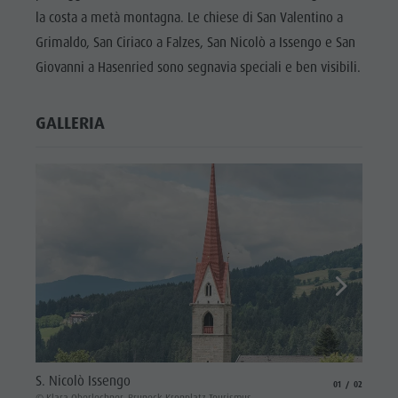
la costa a metà montagna. Le chiese di San Valentino a
Grimaldo, San Ciriaco a Falzes, San Nicolò a Issengo e San
Giovanni a Hasenried sono segnavia speciali e ben visibili.
GALLERIA
St. Va
S. Nicolò Issengo
aria.slide_indicat
aria.slide_i
01
02
© Klara
© Klara Oberlechner, Bruneck Kronplatz Tourismus