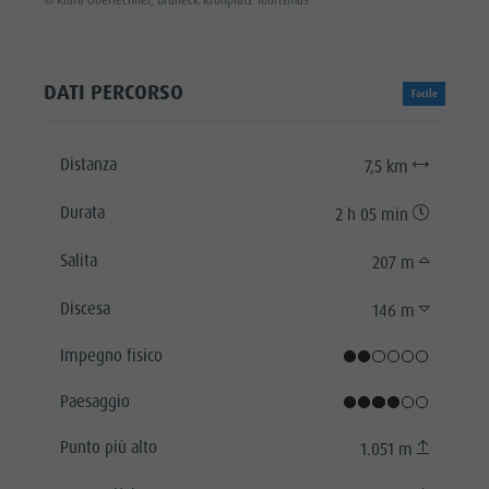
DATI PERCORSO
Facile
Distanza
7,5 km
Durata
2 h 05 min
Salita
207 m
Discesa
146 m
Impegno fisico
Paesaggio
Punto più alto
1.051 m