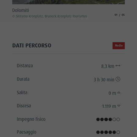
Dolom
Dolomiti
© Skira
aria.slide_indicat
aria.slide_i
01
05
© Skirama Kronplatz, Bruneck Kronplatz Tourismus
DATI PERCORSO
Medio
Distanza
8,3 km
Durata
3 h 30 min
Salita
0 m
Discesa
1.119 m
Impegno fisico
Paesaggio