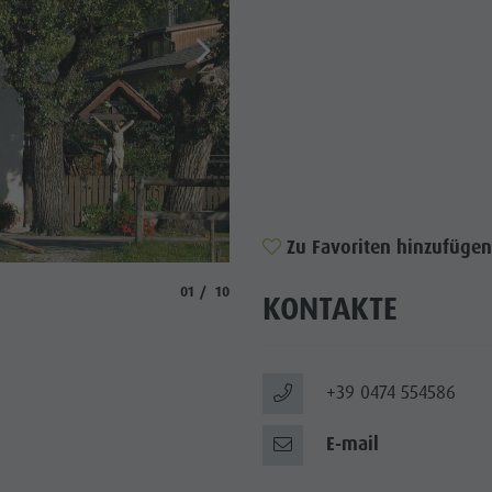
WÜRDIGKEITEN
 & UMGEBUNG
ON & HANDWERK
LIGHT EVENTS
Zu Favoriten hinzufügen
© Margit Mutschlechner
aria.slide_indicator.prefix
aria.slide_indicator.of
01
10
KONTAKTE
+39 0474 554586
E-mail