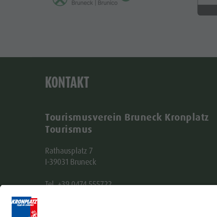
KONTAKT
Tourismusverein Bruneck Kronplatz
Tourismus
Rathausplatz 7
I-39031 Bruneck
Tel. +39 0474 555722
info@bruneck.com