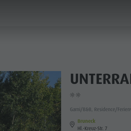
PLANEN & BUCHEN
STADT & HIGHLIGHTS
UNTERRA
Garni/B&B, Residence/Ferie
Bruneck
Hl.-Kreuz-Str. 7
MUSEEN