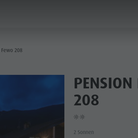
PLANEN & BUCHEN
STADT & HIGHLIGHTS
- Fewo 208
PENSION 
208
2 Sonnen
MUSEEN