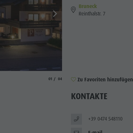
Bruneck
WÜRDIGKEITEN
Reinthalstr. 7
 & UMGEBUNG
ON & HANDWERK
LIGHT EVENTS
© Prack
aria.slide_indicator.prefix
aria.slide_indicator.of
Zu Favoriten hinzufügen
01
04
KONTAKTE
+39 0474 548110
E-mail