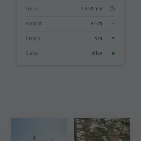
Dauer
3 h 30 min
Bergauf
975 m
Bergab
9 m
Status
offen