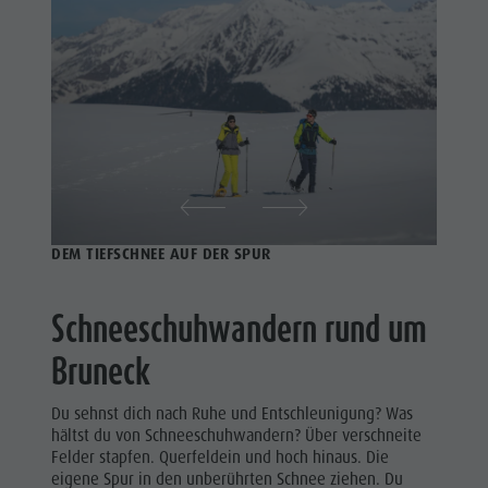
Tourenübersicht
Katalogservice
Reiten
Ortstaxe
Tennis
Urlaub mit Hund
Schwimmen
Pilze sammeln
Tourenübersicht
Kronplatz Doctor Service
FAQ
DEM TIEFSCHNEE AUF DER SPUR
Schneeschuhwandern rund um
Bruneck
Du sehnst dich nach Ruhe und Entschleunigung? Was
hältst du von Schneeschuhwandern? Über verschneite
Felder stapfen. Querfeldein und hoch hinaus. Die
eigene Spur in den unberührten Schnee ziehen. Du