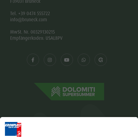
I-39031 Bruneck
Tel. +39 0474 555722
info@bruneck.com
MwSt. Nr. 00329130215
Empfängerkodex: USAL8PV