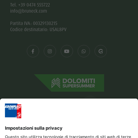
Tel. +39 0474 555722
info@bruneck.com
Partita IVA: 00329130215
Codice destinatario: USAL8PV