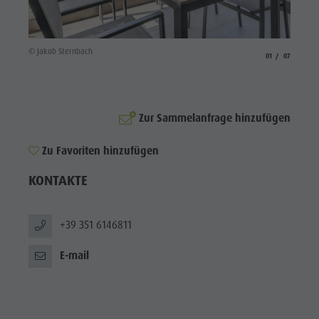
Reiten
Katalogservice
SEHENSWÜRDIGKEITEN
Tennis
Ortstaxe
ORTE &
UMGEBUNG
© Jakob Sternbach
© Prove
Schwimmen
Urlaub mit Hund
aria.slide_indicato
aria.slide_i
01
07
Tourenübersicht
Pilze sammeln
TRADITION &
HANDWERK
Kronplatz Doctor Service
Zur Sammelanfrage hinzufügen
HIGHLIGHT
FAQ
EVENTS
Zu Favoriten hinzufügen
KONTAKTE
+39 351 6146811
E-mail