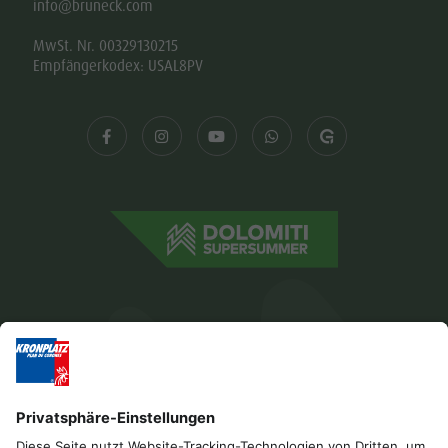
info@bruneck.com
MwSt. Nr. 00329130215
Empfängerkodex: USAL8PV