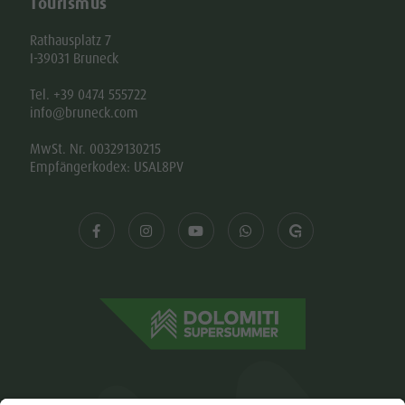
Tourismus
Rathausplatz 7
I-39031 Bruneck
Tel. +39 0474 555722
info@bruneck.com
MwSt. Nr. 00329130215
Empfängerkodex: USAL8PV