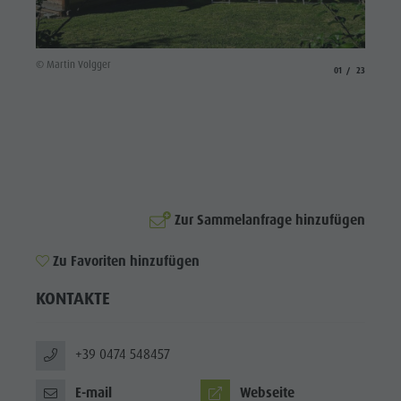
Reiten
Katalogservice
SEHENSWÜRDIGKEITEN
Tennis
Ortstaxe
ORTE &
UMGEBUNG
© Martin Volgger
© Marti
Schwimmen
Urlaub mit Hund
aria.slide_indicato
aria.slide_i
01
23
Tourenübersicht
Pilze sammeln
TRADITION &
HANDWERK
Kronplatz Doctor Service
HIGHLIGHT
FAQ
EVENTS
Zur Sammelanfrage hinzufügen
Zu Favoriten hinzufügen
KONTAKTE
+39 0474 548457
E-mail
Webseite