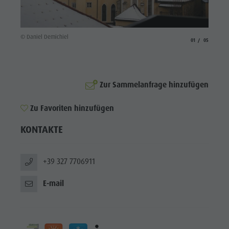
Reiten
Katalogservice
SEHENSWÜRDIGKEITEN
Tennis
Ortstaxe
ORTE &
UMGEBUNG
© Daniel Demichiel
© Demic
Schwimmen
Urlaub mit Hund
aria.slide_indicato
aria.slide_i
01
05
Tourenübersicht
Pilze sammeln
TRADITION &
HANDWERK
Kronplatz Doctor Service
Zur Sammelanfrage hinzufügen
HIGHLIGHT
FAQ
EVENTS
Zu Favoriten hinzufügen
KONTAKTE
+39 327 7706911
E-mail