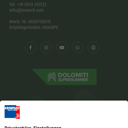
Tel. +39 0474 555722
info@bruneck.com
MwSt. Nr. 00329130215
Empfängerkodex: USAL8PV