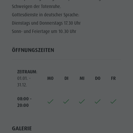
Reiten
Katalogservice
SEHENSWÜRDIGKEITEN
Schweigen der Totenruhe.
Tennis
Ortstaxe
Gottesdienste in deutscher Sprache:
ORTE &
UMGEBUNG
Schwimmen
Urlaub mit Hund
Dienstags und Donnerstags 17.30 Uhr
Sonn- und Feiertage um 10.30 Uhr
Tourenübersicht
Pilze sammeln
TRADITION &
HANDWERK
Kronplatz Doctor Service
ÖFFNUNGSZEITEN
HIGHLIGHT
FAQ
EVENTS
ZEITRAUM
:
01.01. -
MO
DI
MI
DO
FR
SA
31.12.
08:00 -
20:00
GALERIE