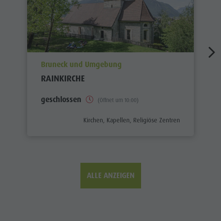
aria.poi_location_prefix
Bruneck und Umgebung
RAINKIRCHE
geschlossen
(Öffnet um 10:00)
aria.poi_category_prefix
Kirchen, Kapellen, Religiöse Zentren
ALLE ANZEIGEN