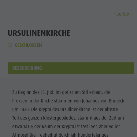
zurück
ENTDECKEN
AKTIVITÄTEN
PLANEN & 
URSULINENKIRCHE
GESCHLOSSEN
Museen
Wochenprogramm
Urlaub buchen
Bruneck Stadt
Entdec
Sehenswürdigkeiten
Wandern
Angebote
Shopping
Orte & Umgebung
Themenwege
Mobilität vor Ort
Stadtführungen
BESCHREIBUNG
Tradition & Handwerk
Biken
Kronplatz Guest Pass
Gastronomie
Alle Events
Highlight Events
Golf
Anreise
Highlight Events
Wellness
Zu Beginn des 15. Jhd. im gotischen Stil erbaut, die
Alle Events
Klettern
Webcams
Must-sees
Freksen in der Kirche stammen von Johannes von Bruneck
Familie &
Wellness
Paragleiten
Wetter
Trainingslager
um 1420. Die Krypta des Ursulinenkirche ist der älteste
Kinder
Teil des ganzen Klostergebäudes, stammt aus der Zeit um
Familie & Kinder
Ballonfahren
Kontakt
Info A-Z
etwa 1410; der Raum der Krypta ist fast leer, aber voller
MUSEEN
Info A-Z
Rafting & Canyoning
Newsletter
Atmosphäre – geheiligt durch jahrhundertelanges