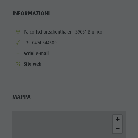
INFORMAZIONI
aria.location:
Parco Tschurtschenthaler - 39031 Brunico
aria.phone:
+39 0474 544500
Scrivi e-mail
aria.website:
Sito web
MAPPA
+
−