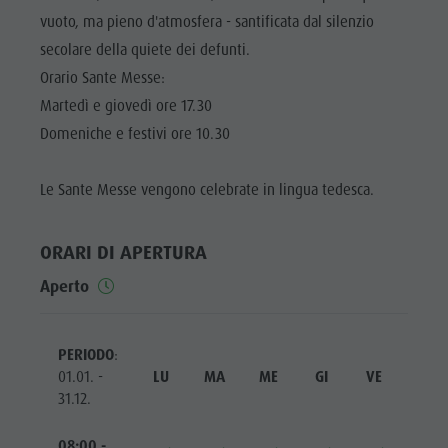
Cavalcare
Richiesta cataloghi
ATTRAZIONI
vuoto, ma pieno d'atmosfera - santificata dal silenzio
Tennis
Imposta di soggiorno
secolare della quiete dei defunti.
LOCALITÀ E
DINTORNI
Nuotare
Vacanza con il cane
Orario Sante Messe:
Martedì e giovedì ore 17.30
Panoramica dei tour
Raccogliere funghi
TRADIZIONE E
ARTIGIANATO
Domeniche e festivi ore 10.30
Kronplatz Doctor Service
HIGHLIGHT
FAQ
Le Sante Messe vengono celebrate in lingua tedesca.
EVENTS
ORARI DI APERTURA
Aperto
PERIODO
:
01.01. -
LU
MA
ME
GI
VE
SA
31.12.
08:00 -