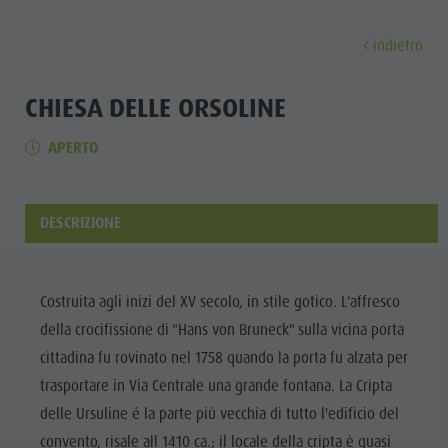
indietro
SCOPRI
ATTIVITÀ
PIANIFICA & PRENO
CHIESA DELLE ORSOLINE
APERTO
Musei
Programma settimanale
Prenota vacanza
Brunico città
Scopri
Attrazioni
Escursioni
Offerte
Shopping
Località e dintorni
Sentieri tematici
Mobilità locale
Visite guidate
DESCRIZIONE
Tradizione e Artigianato
Bike
Kronplatz Guest Pass
Gastronomia
Tutti gli
Highlight Events
Golf
Come arrivare
Highlight Events
eventi
Costruita agli inizi del XV secolo, in stile gotico. L'affresco
Tutti gli eventi
Parapendio
Webcam
Must-sees
della crocifissione di "Hans von Bruneck" sulla vicina porta
Benessere
Benessere
Volo in mongolfiera
Meteo
Ritiri
cittadina fu rovinato nel 1758 quando la porta fu alzata per
Famiglia &
trasportare in Via Centrale una grande fontana. La Cripta
Famiglia & bambini
Rafting & Canyoning
Contatto
bambini
delle Ursuline é la parte più vecchia di tutto l'edificio del
MUSEI
Guida A-Z
Arrampicare
Newsletter
Guida A-Z
convento, risale all 1410 ca.; il locale della cripta è quasi