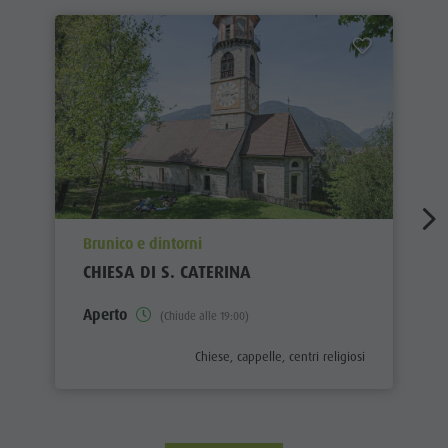
aria.poi_location_prefix
Brunico e dintorni
CHIESA DI S. CATERINA
Aperto
(Chiude alle 19:00)
aria.poi_category_prefix
Chiese, cappelle, centri religiosi