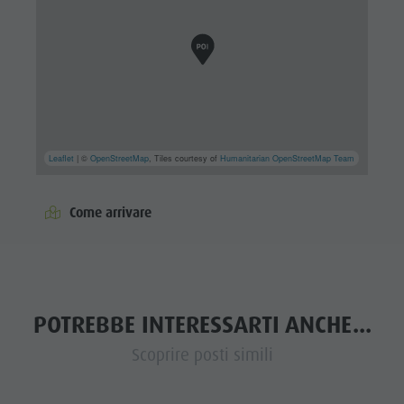
Leaflet
| ©
OpenStreetMap
, Tiles courtesy of
Humanitarian OpenStreetMap Team
Come arrivare
POTREBBE INTERESSARTI ANCHE...
Scoprire posti simili