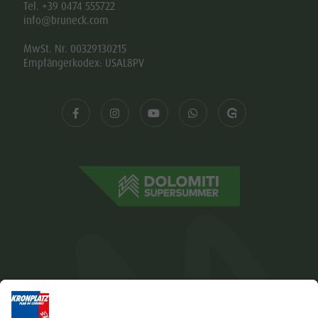
Tel. +39 0474 555722
info@bruneck.com
MwSt. Nr. 00329130215
Empfängerkodex: USAL8PV