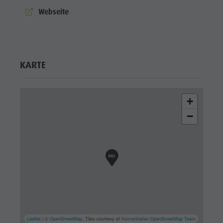
aria.website:
Webseite
KARTE
+
−
Leaflet
| ©
OpenStreetMap
, Tiles courtesy of
Humanitarian OpenStreetMap Team