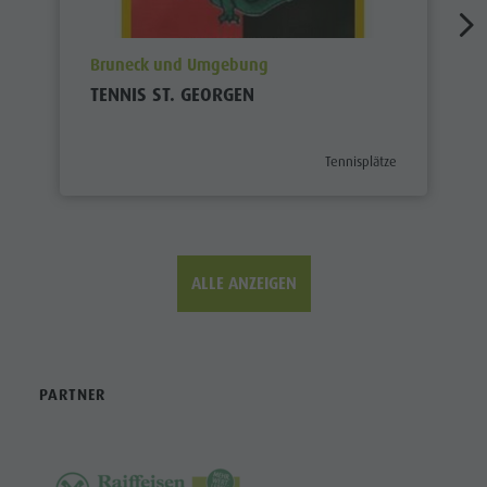
aria.poi_location_prefix
Bruneck und Umgebung
TENNIS ST. GEORGEN
aria.poi_category_prefix
Tennisplätze
ALLE ANZEIGEN
PARTNER