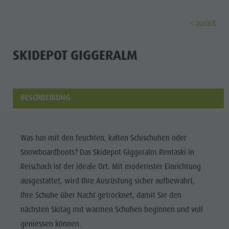
zurück
ENTDECKEN
AKTIVITÄTEN
PLANEN & 
SKIDEPOT GIGGERALM
Museen
Wochenprogramm
Urlaub buchen
Bruneck Stadt
Entdec
Sehenswürdigkeiten
Wandern
Angebote
Shopping
BESCHREIBUNG
Orte & Umgebung
Themenwege
Mobilität vor Ort
Stadtführungen
Tradition & Handwerk
Biken
Kronplatz Guest Pass
Gastronomie
Alle Events
Was tun mit den feuchten, kalten Schischuhen oder
Highlight Events
Golf
Anreise
Highlight Events
Snowboardboots? Das Skidepot Giggeralm Rentaski in
Wellness
Alle Events
Klettern
Webcams
Must-sees
Reischach ist der ideale Ort. Mit modernster Einrichtung
Familie &
Wellness
Paragleiten
Wetter
Trainingslager
ausgestattet, wird Ihre Ausrüstung sicher aufbewahrt,
Kinder
Ihre Schuhe über Nacht getrocknet, damit Sie den
Familie & Kinder
Ballonfahren
Kontakt
Info A-Z
nächsten Skitag mit warmen Schuhen beginnen und voll
MUSEEN
Info A-Z
Rafting & Canyoning
Newsletter
geniessen können.