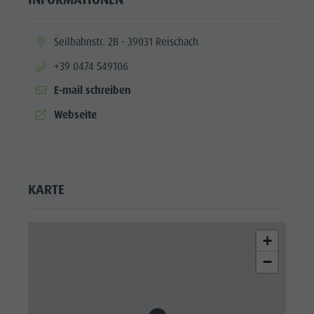
aria.location:
Seilbahnstr. 2B - 39031 Reischach
aria.phone:
+39 0474 549106
E-mail schreiben
aria.website:
Webseite
KARTE
+
−