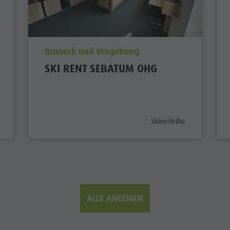
aria.poi_location_prefix
Bruneck und Umgebung
SKI RENT SEBATUM OHG
egory_prefix
aria.poi_category_prefix
Skiverleihe
ALLE ANZEIGEN