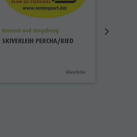
aria.poi_location_prefix
aria.poi_
Bruneck und Umgebung
Bruneck
SKIVERLEIH PERCHA/RIED
RENTAS
geschlos
aria.poi_category_prefix
Skiverleihe