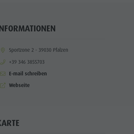
INFORMATIONEN
ia.location:
Sportzone 2 - 39030 Pfalzen
aria.phone:
+39 346 3855703
E-mail schreiben
aria.website:
Webseite
KARTE