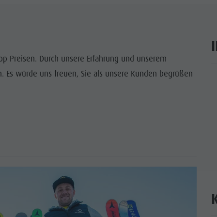
WÜRDIGKEITEN
 & UMGEBUNG
 top Preisen. Durch unsere Erfahrung und unserem
ON & HANDWERK
n. Es würde uns freuen, Sie als unsere Kunden begrüßen
ar
LIGHT EVENTS