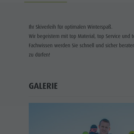
Info A-Z
Rafting & Canyoning
Newsletter
SEHENS
Reiten
Katalogservice
ORTE
Ihr Skiverleih für optimalen Winterspaß.
Tennis
Ortstaxe
Wir begeistern mit top Material, top Service und
TRADITI
Schwimmen
Urlaub mit Hund
Fachwissen werden Sie schnell und sicher berate
HIGH
zu dürfen!
Tourenübersicht
Pilze sammeln
Kronplatz Doctor Service
FAQ
GALERIE