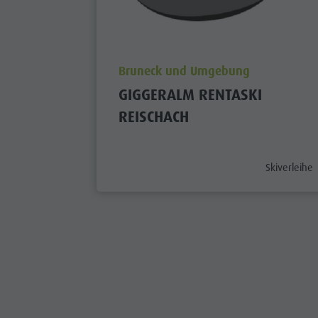
aria.poi_location_prefix
Bruneck und Umgebung
GIGGERALM RENTASKI
REISCHACH
aria.poi_cat
Skiverleihe