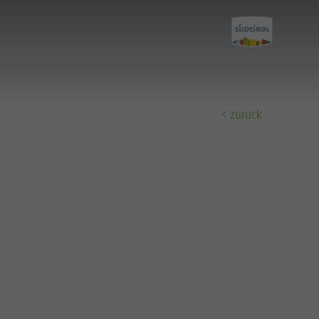
zurück
Entdecken
Alle Events
Wellness
Familie & Kinder
Info A-Z