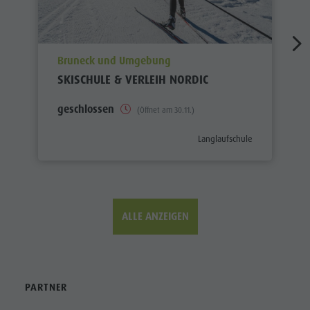
aria.poi_location_prefix
Bruneck und Umgebung
SKISCHULE & VERLEIH NORDIC
geschlossen
(Öffnet am 30.11.)
aria.poi_category_prefix
Langlaufschule
ALLE ANZEIGEN
PARTNER