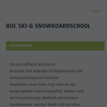
zurück
ENTDECKEN
AKTIVITÄTEN
PLANEN & 
ROC SKI-& SNOWBOARDSCHOOL
Museen
Wochenprogramm
Urlaub buchen
Bruneck Stadt
Entdec
Sehenswürdigkeiten
Wandern
Angebote
Shopping
BESCHREIBUNG
Orte & Umgebung
Themenwege
Mobilität vor Ort
Stadtführungen
Tradition & Handwerk
Biken
Kronplatz Guest Pass
Gastronomie
Alle Events
Die neu eröffnete Skischule in
Highlight Events
Golf
Anreise
Highlight Events
Reischach setzt Maßstäbe für SkifahrerInnen und
Wellness
Alle Events
Klettern
Webcams
Must-sees
SnowboarderInnen mit höchsten
Familie &
Wellness
Paragleiten
Wetter
Trainingslager
Ansprüchen. Unser Fokus liegt nicht nur auf
Kinder
herausragender Unterrichtsqualität, sondern auch
Familie & Kinder
Ballonfahren
Kontakt
Info A-Z
auf Personalisierung, Methodik und direktem
MUSEEN
Info A-Z
Rafting & Canyoning
Newsletter
Kundenkontakt zwischen Kunde und Instruktor.