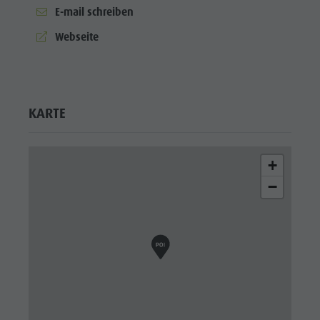
E-mail schreiben
aria.website:
Webseite
KARTE
+
−