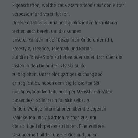
Reiten
Katalogservice
SEHENSWÜRDIGKEITEN
Eigenschaften, welche das Gesamterlebnis auf den Pisten
Tennis
Ortstaxe
verbessern und vereinfachen.
ORTE &
UMGEBUNG
Unsere erfahrenen und hochqualifizierten Instruktoren
Schwimmen
Urlaub mit Hund
stehen auch bereit, um das Können
Tourenübersicht
Pilze sammeln
TRADITION &
unserer Kunden in den Disziplinen Kinderunterricht,
HANDWERK
Kronplatz Doctor Service
Freestyle, Freeride, Telemark und Racing
HIGHLIGHT
FAQ
auf die nächste Stufe zu heben oder sie einfach über die
EVENTS
Pisten in den Dolomiten als Ski Guide
zu begleiten. Unser einzigartiges Buchungstool
ermöglicht es, neben dem digitalisierten Ski-
und Snowboardverleih, auch per Mausklick die/den
passende/n SkilehrerIn für sich selbst zu
finden. Wenige Informationen über die eigenen
Fähigkeiten und Absichten reichen aus, um
die richtige Lehrperson zu finden. Eine weitere
Besonderheit bilden unsere Kids und Junior