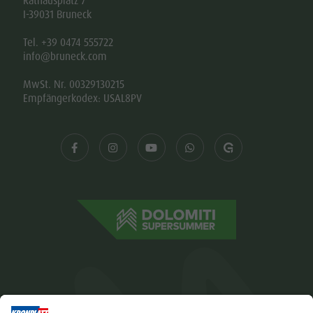
Rathausplatz 7
I-39031 Bruneck
Tel. +39 0474 555722
info@bruneck.com
MwSt. Nr. 00329130215
Empfängerkodex: USAL8PV