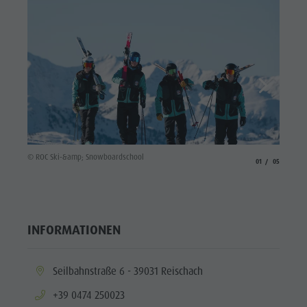
© ROC S
© ROC Ski-&amp; Snowboardschool
aria.slide_indicato
aria.slide_i
01
05
INFORMATIONEN
aria.location:
Seilbahnstraße 6 - 39031 Reischach
aria.phone:
+39 0474 250023