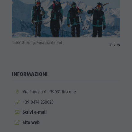
© ROC S
© ROC Ski-&amp; Snowboardschool
aria.slide_indicato
aria.slide_i
01
05
INFORMAZIONI
aria.location:
Via Funivia 6 - 39031 Riscone
aria.phone:
+39 0474 250023
Scrivi e-mail
aria.website:
Sito web