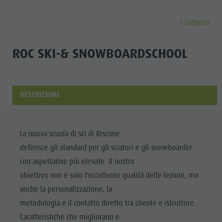
indietro
SCOPRI
ATTIVITÀ
PIANIFICA & PRENO
ROC SKI-& SNOWBOARDSCHOOL
Musei
Programma settimanale
Prenota vacanza
Brunico città
Scopri
Attrazioni
Escursioni
Offerte
Shopping
DESCRIZIONE
Località e dintorni
Sentieri tematici
Mobilità locale
Visite guidate
Tradizione e Artigianato
Bike
Kronplatz Guest Pass
Gastronomia
Tutti gli
La nuova scuola di sci di Riscone
Highlight Events
Golf
Come arrivare
Highlight Events
definisce gli standard per gli sciatori e gli snowboarder
eventi
Tutti gli eventi
Parapendio
Webcam
Must-sees
con aspettative più elevate. Il nostro
Benessere
Benessere
Volo in mongolfiera
Meteo
Ritiri
obiettivo non è solo l'eccellente qualità delle lezioni, ma
Famiglia &
anche la personalizzazione, la
Famiglia & bambini
Rafting & Canyoning
Contatto
bambini
metodologia e il contatto diretto tra cliente e istruttore.
MUSEI
Guida A-Z
Arrampicare
Newsletter
Guida A-Z
Caratteristiche che migliorano e