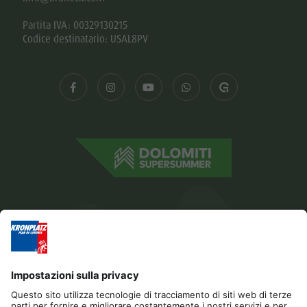
Partita IVA: 00329130215
Codice destinatario: USAL8PV