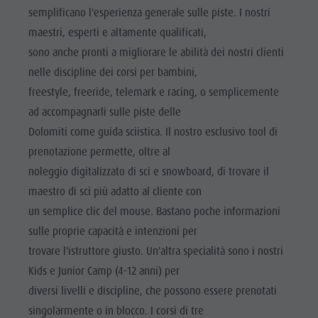
Cavalcare
Richiesta cataloghi
ATTRAZIONI
semplificano l'esperienza generale sulle piste. I nostri
Tennis
Imposta di soggiorno
maestri, esperti e altamente qualificati,
LOCALITÀ E
DINTORNI
sono anche pronti a migliorare le abilità dei nostri clienti
Nuotare
Vacanza con il cane
nelle discipline dei corsi per bambini,
Panoramica dei tour
Raccogliere funghi
TRADIZIONE E
freestyle, freeride, telemark e racing, o semplicemente
ARTIGIANATO
Kronplatz Doctor Service
ad accompagnarli sulle piste delle
HIGHLIGHT
FAQ
Dolomiti come guida sciistica. Il nostro esclusivo tool di
EVENTS
prenotazione permette, oltre al
noleggio digitalizzato di sci e snowboard, di trovare il
maestro di sci più adatto al cliente con
un semplice clic del mouse. Bastano poche informazioni
sulle proprie capacità e intenzioni per
trovare l'istruttore giusto. Un'altra specialità sono i nostri
Kids e Junior Camp (4-12 anni) per
diversi livelli e discipline, che possono essere prenotati
singolarmente o in blocco. I corsi di tre