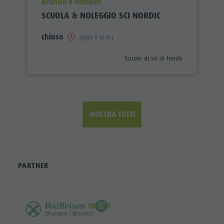
aria.poi_location_prefix
Brunico e dintorni
SCUOLA & NOLEGGIO SCI NORDIC
chiuso
(Apre il 30.11.)
aria.poi_category_prefix
Scuole di sci di fondo
MOSTRA TUTTI
PARTNER