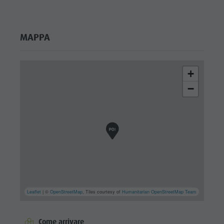
MAPPA
+
−
Leaflet
| ©
OpenStreetMap
, Tiles courtesy of
Humanitarian OpenStreetMap Team
Come arrivare