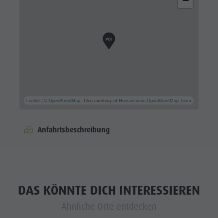
−
Leaflet
| ©
OpenStreetMap
, Tiles courtesy of
Humanitarian OpenStreetMap Team
Anfahrtsbeschreibung
DAS KÖNNTE DICH INTERESSIEREN
Ähnliche Orte entdecken