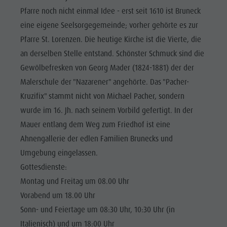
Reiten
Katalogservice
SEHENSWÜRDIGKEITEN
Pfarre noch nicht einmal Idee - erst seit 1610 ist Bruneck
Tennis
Ortstaxe
eine eigene Seelsorgegemeinde; vorher gehörte es zur
ORTE &
UMGEBUNG
Schwimmen
Urlaub mit Hund
Pfarre St. Lorenzen. Die heutige Kirche ist die Vierte, die
an derselben Stelle entstand. Schönster Schmuck sind die
Tourenübersicht
Pilze sammeln
TRADITION &
HANDWERK
Gewölbefresken von Georg Mader (1824-1881) der der
Kronplatz Doctor Service
Malerschule der "Nazarener" angehörte. Das "Pacher-
HIGHLIGHT
FAQ
Kruzifix" stammt nicht von Michael Pacher, sondern
EVENTS
wurde im 16. Jh. nach seinem Vorbild gefertigt. In der
Mauer entlang dem Weg zum Friedhof ist eine
Ahnengallerie der edlen Familien Brunecks und
Umgebung eingelassen.
Gottesdienste:
Montag und Freitag um 08.00 Uhr
Vorabend um 18.00 Uhr
Sonn- und Feiertage um 08:30 Uhr, 10:30 Uhr (in
Italienisch) und um 18:00 Uhr