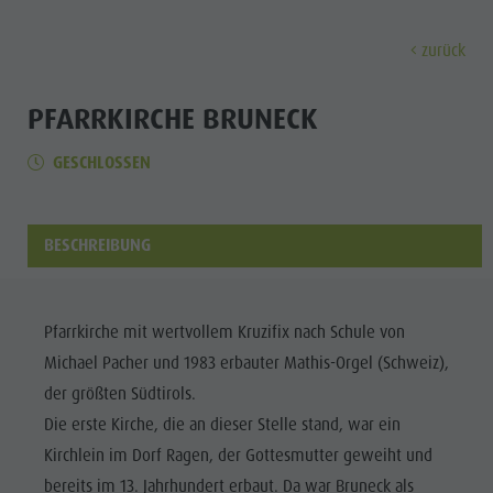
zurück
ENTDECKEN
AKTIVITÄTEN
PLANEN & 
PFARRKIRCHE BRUNECK
GESCHLOSSEN
Museen
Wochenprogramm
Urlaub buchen
Bruneck Stadt
Entdec
Sehenswürdigkeiten
Wandern
Angebote
Shopping
Orte & Umgebung
Themenwege
Mobilität vor Ort
Stadtführungen
BESCHREIBUNG
Tradition & Handwerk
Biken
Kronplatz Guest Pass
Gastronomie
Alle Events
Highlight Events
Golf
Anreise
Highlight Events
Wellness
Pfarrkirche mit wertvollem Kruzifix nach Schule von
Alle Events
Klettern
Webcams
Must-sees
Michael Pacher und 1983 erbauter Mathis-Orgel (Schweiz),
Familie &
Wellness
Paragleiten
Wetter
Trainingslager
der größten Südtirols.
Kinder
Die erste Kirche, die an dieser Stelle stand, war ein
Familie & Kinder
Ballonfahren
Kontakt
Info A-Z
Kirchlein im Dorf Ragen, der Gottesmutter geweiht und
MUSEEN
Info A-Z
Rafting & Canyoning
Newsletter
bereits im 13. Jahrhundert erbaut. Da war Bruneck als