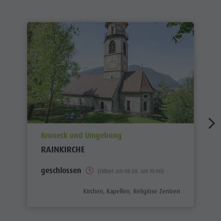
aria.poi_location_prefix
Bruneck und Umgebung
RAINKIRCHE
geschlossen
(Öffnet am 08.08. um 10:00)
aria.poi_category_prefix
Kirchen, Kapellen, Religiöse Zentren