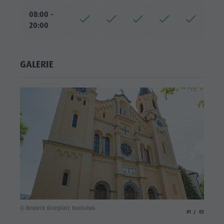
08:00 -
20:00
GALERIE
© Brune
© Bruneck Kronplatz Tourismus
aria.slide_indicato
aria.slide_i
01
03