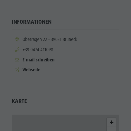
INFORMATIONEN
aria.location:
Oberragen 22 - 39031 Bruneck
aria.phone:
+39 0474 411098
E-mail schreiben
aria.website:
Webseite
KARTE
+