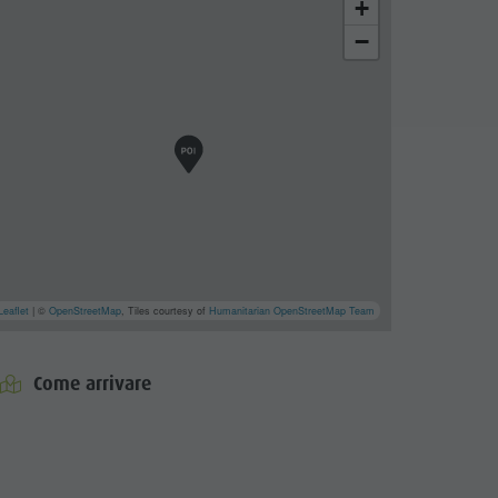
+
−
Leaflet
| ©
OpenStreetMap
, Tiles courtesy of
Humanitarian OpenStreetMap Team
Come arrivare