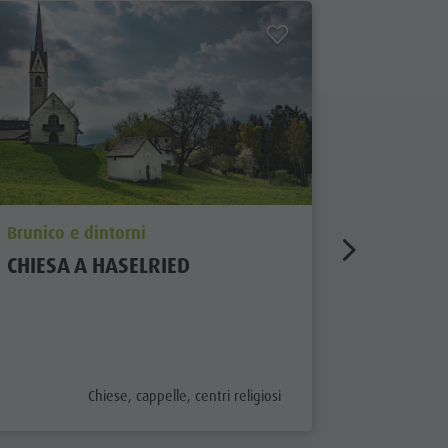
aria.poi_location_prefix
aria.poi_
Brunico e dintorni
Brunico e
CHIESA A HASELRIED
CHIESA 
chiuso
aria.poi_category_prefix
Chiese, cappelle, centri religiosi