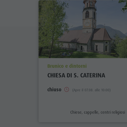
aria.poi_location_prefix
Brunico e dintorni
CHIESA DI S. CATERINA
chiuso
(Apre il 07.08. alle 10:00)
aria.poi_category_prefix
Chiese, cappelle, centri religiosi