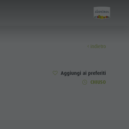
indietro
Scopri
Aggiungi ai preferiti
Tutti gli eventi
CHIUSO
Benessere
Famiglia & bambini
Guida A-Z