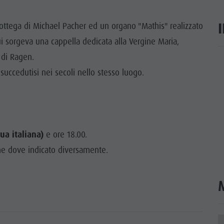
TTRAZIONI
bottega di Michael Pacher ed un organo "Mathis" realizzato
TÀ E DINTORNI
ui sorgeva una cappella dedicata alla Vergine Maria,
o di Ragen.
NE E ARTIGIANATO
ar
o succedutisi nei secoli nello stesso luogo.
LIGHT EVENTS
ua italiana)
e ore 18.00.
ne dove indicato diversamente.