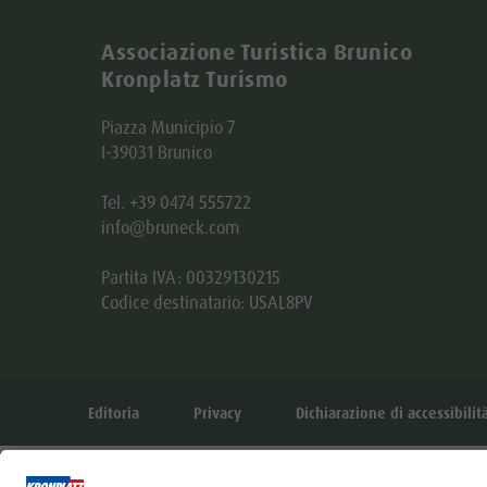
Associazione Turistica Brunico
Kronplatz Turismo
Piazza Municipio 7
I-39031 Brunico
Tel. +39 0474 555722
info@bruneck.com
Partita IVA: 00329130215
Codice destinatario: USAL8PV
Editoria
Privacy
Dichiarazione di accessibilit