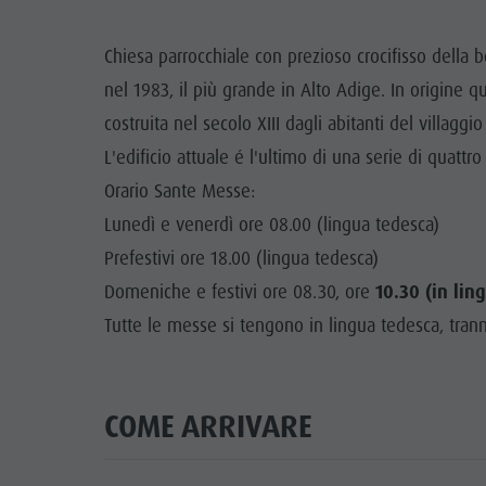
Guida A-Z
Arrampicare
Newsletter
A
Chiesa parrocchiale con prezioso crocifisso della 
Cavalcare
Richiesta cataloghi
LOCALI
nel 1983, il più grande in Alto Adige. In origine q
Tennis
Imposta di soggiorno
costruita nel secolo XIII dagli abitanti del villaggi
TRADIZIO
L'edificio attuale é l'ultimo di una serie di quattr
Nuotare
Vacanza con il cane
HIGH
Orario Sante Messe:
Panoramica dei tour
Raccogliere funghi
Lunedì e venerdì ore 08.00 (lingua tedesca)
Kronplatz Doctor Service
Prefestivi ore 18.00 (lingua tedesca)
FAQ
Domeniche e festivi ore 08.30, ore
10.30 (in ling
Tutte le messe si tengono in lingua tedesca, tran
COME ARRIVARE