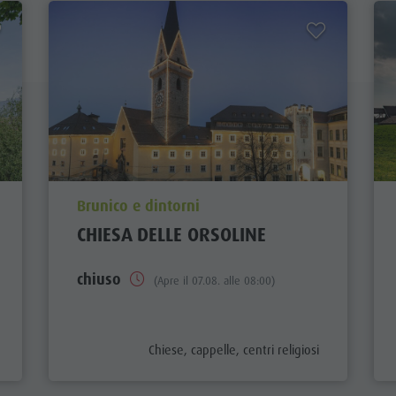
aria.poi_location_prefix
Brunico e dintorni
CHIESA DELLE ORSOLINE
chiuso
(Apre il 07.08. alle 08:00)
aria.poi_category_prefix
Chiese, cappelle, centri religiosi