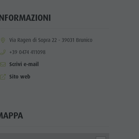
INFORMAZIONI
ia.location:
Via Ragen di Sopra 22 - 39031 Brunico
aria.phone:
+39 0474 411098
Scrivi e-mail
aria.website:
Sito web
MAPPA