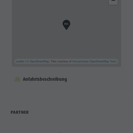
−
Leaflet
| ©
OpenStreetMap
, Tiles courtesy of
Humanitarian OpenStreetMap Team
Anfahrtsbeschreibung
PARTNER