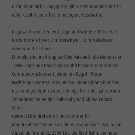
Reiten
Katalogservice
SEHENSWÜRDIGKEITEN
nicht, eben nicht. Copy-paste gibt es am Kronplatz nicht -
Tennis
Ortstaxe
dafür erzählt jeder Trail eine eigene Geschichte.
ORTE &
UMGEBUNG
Schwimmen
Urlaub mit Hund
Insgesamt erwarten euch sage und schreibe 18 Trails: 1
Tourenübersicht
Pilze sammeln
TRADITION &
HANDWERK
leicht-mittelschwer, 3 mittelschwer, 10 mittelschwer-
Kronplatz Doctor Service
schwer und 2 schwer.
HIGHLIGHT
FAQ
Einmalig sind im Kronplatz Bike Park auch die Namen der
EVENTS
Trails: Franz und Hans haben Kult-Charakter und sind der
Community schon seit Jahren ein Begriff. Deren
Nachfolger Andreas, Alex und Co. stehen ihnen in nichts
nach und gehören zu den Lieblings-Trails der zahlreichen
Teilnehmer*innen der Trailtrophy und Alpine Enduro
Series.
Ganze 5 Lifte drehen sich im Sommer für
Mountainbiker*innen, so viele wie kaum sonst wo in den
Alpen: der Kronplatz 2000-Lift, die Ried-Bahn, die neue