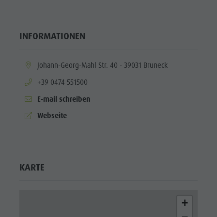
INFORMATIONEN
aria.location:
Johann-Georg-Mahl Str. 40 - 39031 Bruneck
aria.phone:
+39 0474 551500
E-mail schreiben
aria.website:
Webseite
KARTE
+