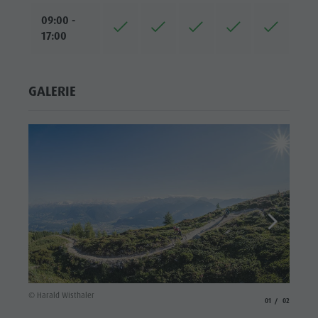
09:00 -
17:00
GALERIE
© Haral
© Harald Wisthaler
aria.slide_indicato
aria.slide_i
01
02