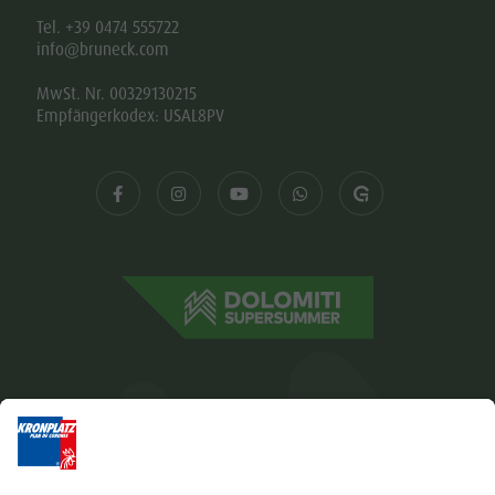
Tel. +39 0474 555722
info@bruneck.com
MwSt. Nr. 00329130215
Empfängerkodex: USAL8PV