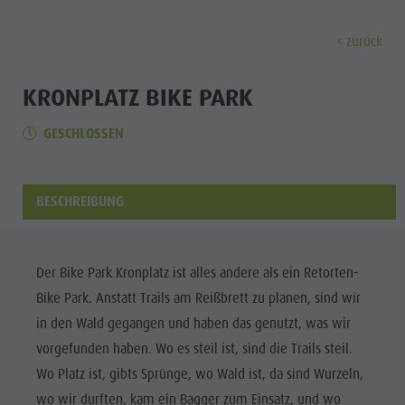
zurück
ENTDECKEN
AKTIVITÄTEN
PLANEN & 
KRONPLATZ BIKE PARK
GESCHLOSSEN
Museen
Wochenprogramm
Urlaub buchen
Bruneck Stadt
Entdec
Sehenswürdigkeiten
Wandern
Angebote
Shopping
Orte & Umgebung
Themenwege
Mobilität vor Ort
Stadtführungen
BESCHREIBUNG
Tradition & Handwerk
Biken
Kronplatz Guest Pass
Gastronomie
Alle Events
Highlight Events
Golf
Anreise
Highlight Events
Wellness
Der Bike Park Kronplatz ist alles andere als ein Retorten-
Alle Events
Klettern
Webcams
Must-sees
Bike Park. Anstatt Trails am Reißbrett zu planen, sind wir
Familie &
Wellness
Paragleiten
Wetter
Trainingslager
in den Wald gegangen und haben das genutzt, was wir
Kinder
vorgefunden haben. Wo es steil ist, sind die Trails steil.
Familie & Kinder
Ballonfahren
Kontakt
Info A-Z
Wo Platz ist, gibts Sprünge, wo Wald ist, da sind Wurzeln,
MUSEEN
Info A-Z
Rafting & Canyoning
Newsletter
wo wir durften, kam ein Bagger zum Einsatz, und wo