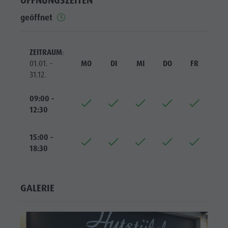
ÖFFNUNGSZEITEN
Reiten
Katalogservice
SEHENSWÜRDIGKEITEN
geöffnet
Tennis
Ortstaxe
ORTE &
UMGEBUNG
Schwimmen
Urlaub mit Hund
ZEITRAUM
:
Tourenübersicht
Pilze sammeln
TRADITION &
01.01. -
MO
DI
MI
DO
FR
SA
HANDWERK
Kronplatz Doctor Service
31.12.
HIGHLIGHT
FAQ
EVENTS
09:00 -
12:30
15:00 -
18:30
GALERIE