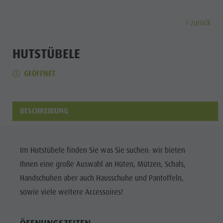
zurück
ENTDECKEN
AKTIVITÄTEN
PLANEN & 
HUTSTÜBELE
GEÖFFNET
Museen
Wochenprogramm
Urlaub buchen
Bruneck Stadt
Entdec
Sehenswürdigkeiten
Wandern
Angebote
Shopping
Orte & Umgebung
Themenwege
Mobilität vor Ort
Stadtführungen
BESCHREIBUNG
Tradition & Handwerk
Biken
Kronplatz Guest Pass
Gastronomie
Alle Events
Highlight Events
Golf
Anreise
Highlight Events
Wellness
Im Hutstübele finden Sie was Sie suchen: wir bieten
Alle Events
Klettern
Webcams
Must-sees
Ihnen eine große Auswahl an Hüten, Mützen, Schals,
Familie &
Wellness
Paragleiten
Wetter
Trainingslager
Handschuhen aber auch Hausschuhe und Pantoffeln,
Kinder
sowie viele weitere Accessoires!
Familie & Kinder
Ballonfahren
Kontakt
Info A-Z
MUSEEN
Info A-Z
Rafting & Canyoning
Newsletter