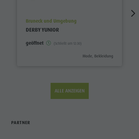
aria.poi_location_prefix
Bruneck und Umgebung
DERBY YUNIOR
geöffnet
(Schließt um 12:30)
aria.poi_category_prefix
Mode, Bekleidung
ALLE ANZEIGEN
PARTNER