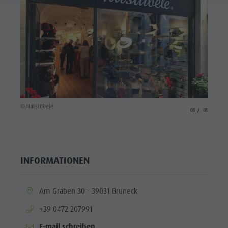
© Hutstübele
aria.slide_indicato
aria.slide_i
01
01
INFORMATIONEN
aria.location:
Am Graben 30 - 39031 Bruneck
aria.phone:
+39 0472 207991
E-mail schreiben