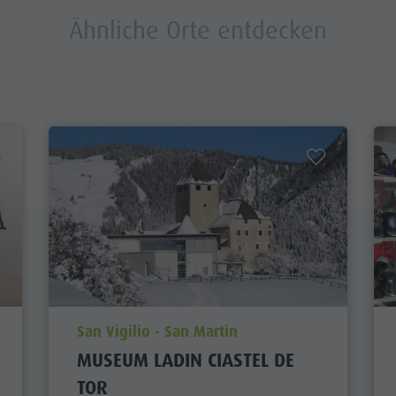
Ähnliche Orte entdecken
aria.poi_location_prefix
San Vigilio - San Martin
MUSEUM LADIN CIASTEL DE
TOR