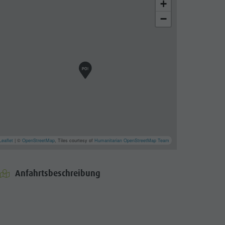
+
−
Leaflet
| ©
OpenStreetMap
, Tiles courtesy of
Humanitarian OpenStreetMap Team
Anfahrtsbeschreibung