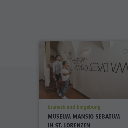
aria.poi_location_prefix
Bruneck und Umgebung
MUSEUM MANSIO SEBATUM
IN ST. LORENZEN