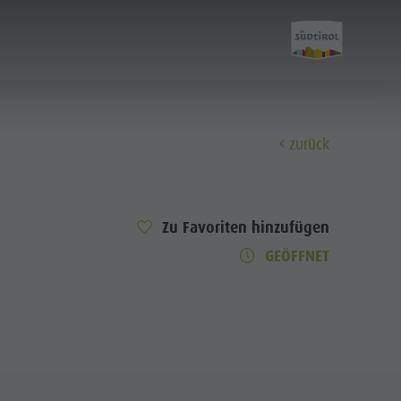
zurück
Entdecken
Zu Favoriten hinzufügen
Alle Events
GEÖFFNET
Wellness
Familie & Kinder
Info A-Z