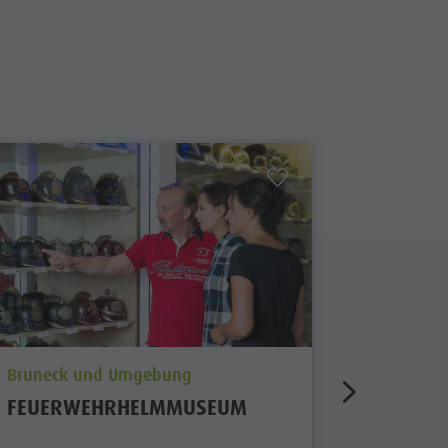
aria.poi_location_prefix
aria.poi_
Bruneck und Umgebung
Bruneck
FEUERWEHRHELMMUSEUM
LUMEN