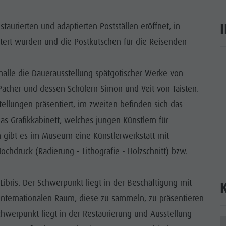
WÜRDIGKEITEN
aurierten und adaptierten Postställen eröffnet, in
 & UMGEBUNG
ttert wurden und die Postkutschen für die Reisenden
ON & HANDWERK
ar
halle die Dauerausstellung spätgotischer Werke von
LIGHT EVENTS
 Pacher und dessen Schülern Simon und Veit von Taisten.
llungen präsentiert, im zweiten befinden sich das
as Grafikkabinett, welches jungen Künstlern für
m gibt es im Museum eine Künstlerwerkstatt mit
Hochdruck (Radierung - Lithografie - Holzschnitt) bzw.
bris. Der Schwerpunkt liegt in der Beschäftigung mit
internationalen Raum, diese zu sammeln, zu präsentieren
chwerpunkt liegt in der Restaurierung und Ausstellung