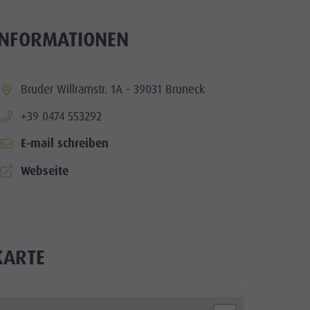
INFORMATIONEN
ia.location:
Bruder Willramstr. 1A - 39031 Bruneck
aria.phone:
+39 0474 553292
E-mail schreiben
aria.website:
Webseite
KARTE