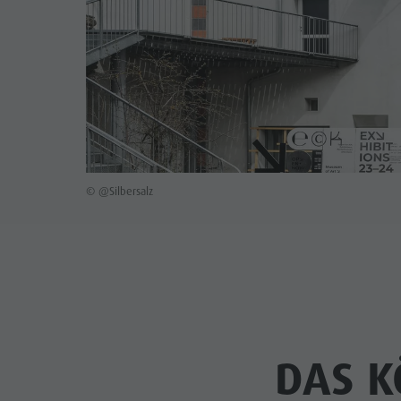
© @Silbersalz
DAS K