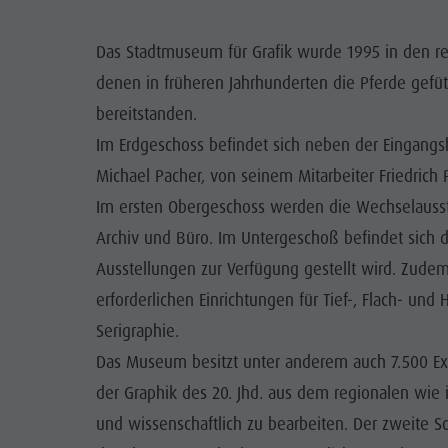
Info A-Z
Rafting & Canyoning
Newsletter
SEHENS
Das Stadtmuseum für Grafik wurde 1995 in den rest
Reiten
Katalogservice
ORTE
denen in früheren Jahrhunderten die Pferde gefü
Tennis
Ortstaxe
bereitstanden.
TRADITI
Im Erdgeschoss befindet sich neben der Eingangs
Schwimmen
Urlaub mit Hund
HIGH
Michael Pacher, von seinem Mitarbeiter Friedrich
Tourenübersicht
Pilze sammeln
Im ersten Obergeschoss werden die Wechselausste
Kronplatz Doctor Service
Archiv und Büro. Im Untergeschoß befindet sich d
FAQ
Ausstellungen zur Verfügung gestellt wird. Zude
erforderlichen Einrichtungen für Tief-, Flach- und 
Serigraphie.
Das Museum besitzt unter anderem auch 7.500 ExLi
der Graphik des 20. Jhd. aus dem regionalen wie 
und wissenschaftlich zu bearbeiten. Der zweite S