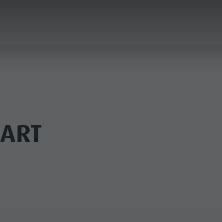
PLANEN & BUCHEN
STADT & HIGHLIGHTS
 ART
MUSEEN