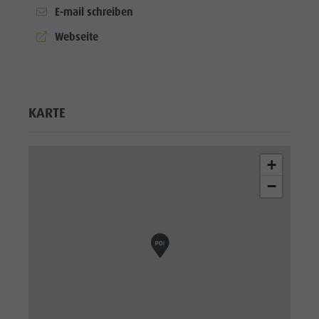
E-mail schreiben
aria.website:
Webseite
KARTE
+
−