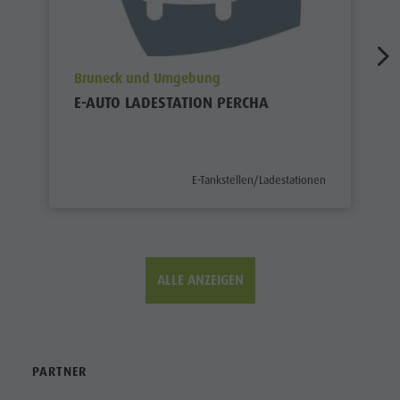
aria.poi_location_prefix
Bruneck und Umgebung
E-AUTO LADESTATION PERCHA
aria.poi_category_prefix
E-Tankstellen/Ladestationen
ALLE ANZEIGEN
PARTNER