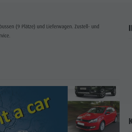
WÜRDIGKEITEN
 & UMGEBUNG
ussen (9 Plätze) und Lieferwagen. Zustell- und
vice.
ON & HANDWERK
ar
LIGHT EVENTS