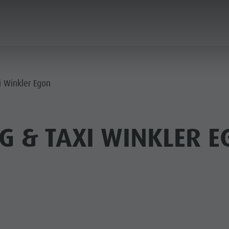
PLANEN & BUCHEN
STADT & HIGHLIGHTS
i Winkler Egon
G & TAXI WINKLER E
MUSEEN