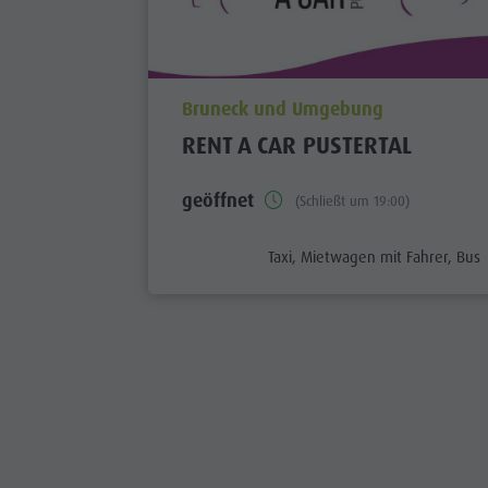
aria.poi_location_prefix
Bruneck und Umgebung
RENT A CAR PUSTERTAL
geöffnet
(Schließt um 19:00)
aria.poi_category_prefix
Taxi, Mietwagen mit Fahrer, Bus