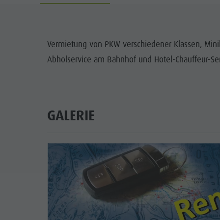
Info A-Z
Rafting & Canyoning
Newsletter
SEHENS
Reiten
Katalogservice
ORTE
Vermietung von PKW verschiedener Klassen, Minib
Tennis
Ortstaxe
Abholservice am Bahnhof und Hotel-Chauffeur-Ser
TRADITI
Schwimmen
Urlaub mit Hund
HIGH
Tourenübersicht
Pilze sammeln
Kronplatz Doctor Service
GALERIE
FAQ