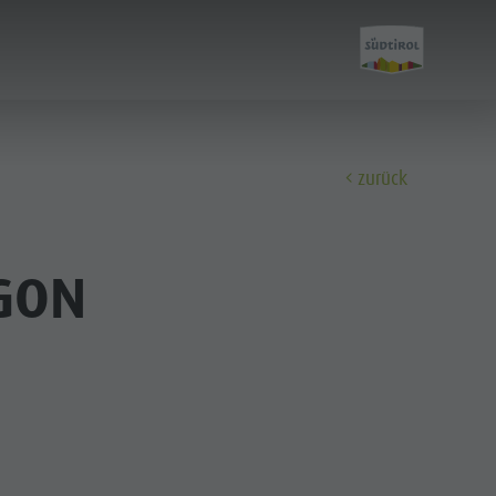
zurück
Entdecken
GON
Alle Events
Wellness
Familie & Kinder
Info A-Z