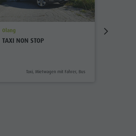
aria.poi_location_prefix
aria.poi_
Olang
Bruneck
TAXI NON STOP
CRONCA
aria.poi_category_prefix
Taxi, Mietwagen mit Fahrer, Bus