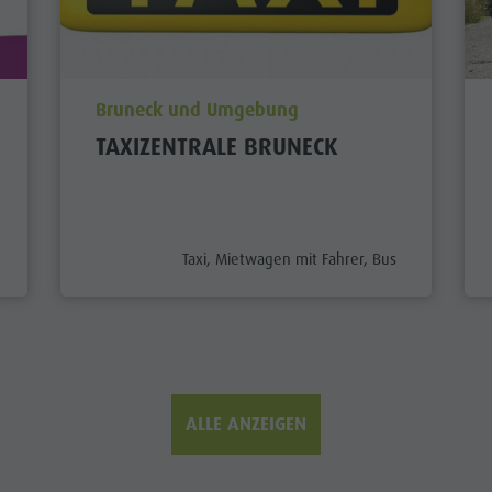
aria.poi_location_prefix
Bruneck und Umgebung
TAXIZENTRALE BRUNECK
aria.poi_category_prefix
Taxi, Mietwagen mit Fahrer, Bus
ALLE ANZEIGEN