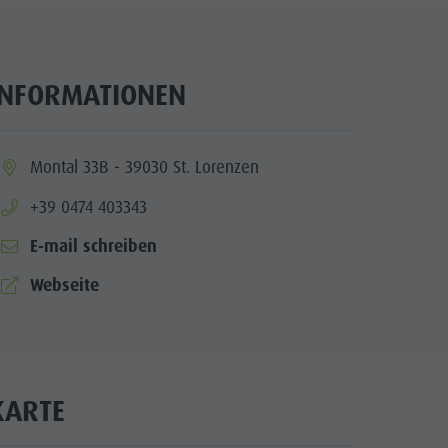
INFORMATIONEN
ia.location:
Montal 33B - 39030 St. Lorenzen
aria.phone:
+39 0474 403343
E-mail schreiben
aria.website:
Webseite
KARTE