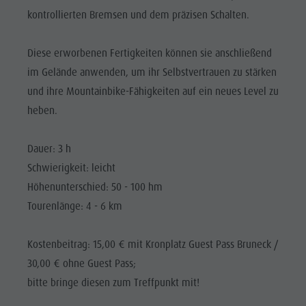
Reiten
Katalogservice
SEHENSWÜRDIGKEITEN
kontrollierten Bremsen und dem präzisen Schalten.
Tennis
Ortstaxe
ORTE &
UMGEBUNG
Schwimmen
Urlaub mit Hund
Diese erworbenen Fertigkeiten können sie anschließend
im Gelände anwenden, um ihr Selbstvertrauen zu stärken
Tourenübersicht
Pilze sammeln
TRADITION &
HANDWERK
und ihre Mountainbike-Fähigkeiten auf ein neues Level zu
Kronplatz Doctor Service
heben.
HIGHLIGHT
FAQ
EVENTS
Dauer: 3 h
Schwierigkeit: leicht
Höhenunterschied: 50 - 100 hm
Tourenlänge: 4 - 6 km
Kostenbeitrag: 15,00 € mit Kronplatz Guest Pass Bruneck /
30,00 € ohne Guest Pass;
bitte bringe diesen zum Treffpunkt mit!