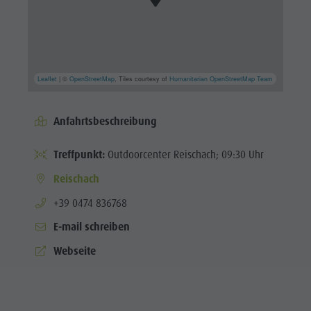
Leaflet
| ©
OpenStreetMap
, Tiles courtesy of
Humanitarian OpenStreetMap Team
Anfahrtsbeschreibung
Treffpunkt:
Outdoorcenter Reischach; 09:30 Uhr
Reischach
aria.phone:
+39 0474 836768
E-mail schreiben
Webseite