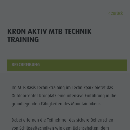
zurück
ENTDECKEN
AKTIVITÄTEN
PLANEN & 
KRON AKTIV MTB TECHNIK
TRAINING
Museen
Wochenprogramm
Urlaub buchen
Bruneck Stadt
Entdec
Sehenswürdigkeiten
Wandern
Angebote
Shopping
Orte & Umgebung
Themenwege
Mobilität vor Ort
Stadtführungen
BESCHREIBUNG
Tradition & Handwerk
Biken
Kronplatz Guest Pass
Gastronomie
Alle Events
Highlight Events
Golf
Anreise
Highlight Events
Wellness
Im MTB Basis Techniktraining im Technikpark bietet das
Alle Events
Klettern
Webcams
Must-sees
Outdoorcenter Kronplatz eine intensive Einführung in die
Familie &
Wellness
Paragleiten
Wetter
Trainingslager
grundlegenden Fähigkeiten des Mountainbikens.
Kinder
Familie & Kinder
Ballonfahren
Kontakt
Info A-Z
Dabei erlernen die Teilnehmer das sichere Beherrschen
MUSEEN
Info A-Z
Rafting & Canyoning
Newsletter
von Schlüsseltechniken wie dem Balancehalten, dem