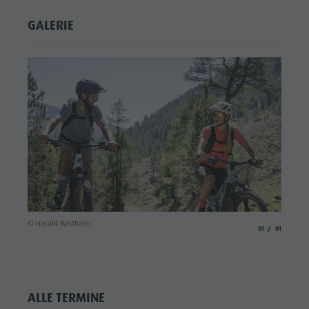
GALERIE
© Harald Wisthaler
aria.slide_indicato
aria.slide_i
01
01
ALLE TERMINE