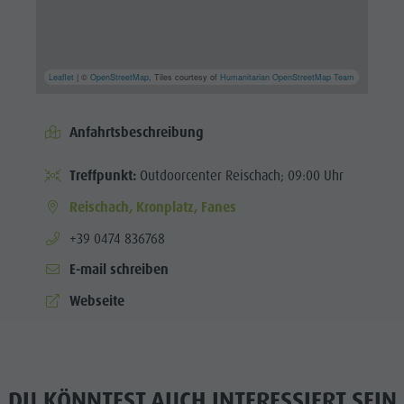
Leaflet
| ©
OpenStreetMap
, Tiles courtesy of
Humanitarian OpenStreetMap Team
Anfahrtsbeschreibung
Treffpunkt:
Outdoorcenter Reischach; 09:00 Uhr
Reischach, Kronplatz, Fanes
aria.phone:
+39 0474 836768
E-mail schreiben
Webseite
DU KÖNNTEST AUCH INTERESSIERT SEIN