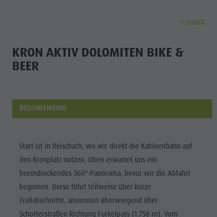
zurück
ENTDECKEN
AKTIVITÄTEN
PLANEN & 
KRON AKTIV DOLOMITEN BIKE &
BEER
Museen
Wochenprogramm
Urlaub buchen
Bruneck Stadt
Entdec
Sehenswürdigkeiten
Wandern
Angebote
Shopping
Orte & Umgebung
Themenwege
Mobilität vor Ort
Stadtführungen
BESCHREIBUNG
Tradition & Handwerk
Biken
Kronplatz Guest Pass
Gastronomie
Alle Events
Highlight Events
Golf
Anreise
Highlight Events
Wellness
Start ist in Reischach, wo wir direkt die Kabinenbahn auf
Alle Events
Klettern
Webcams
Must-sees
den Kronplatz nutzen. Oben erwartet uns ein
Familie &
Wellness
Paragleiten
Wetter
Trainingslager
beeindruckendes 360°-Panorama, bevor wir die Abfahrt
Kinder
beginnen. Diese führt teilweise über kurze
Familie & Kinder
Ballonfahren
Kontakt
Info A-Z
Trailabschnitte, ansonsten überwiegend über
MUSEEN
Info A-Z
Rafting & Canyoning
Newsletter
Schotterstraßen Richtung Furkelpass (1.758 m). Vom