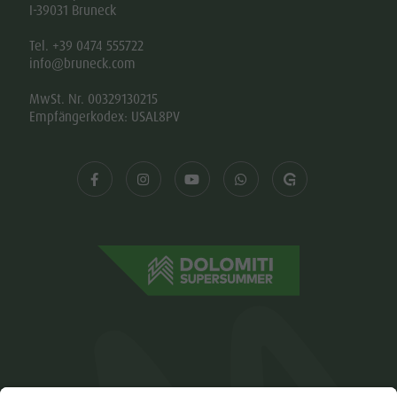
I-39031 Bruneck
Tel. +39 0474 555722
info@bruneck.com
MwSt. Nr. 00329130215
Empfängerkodex: USAL8PV