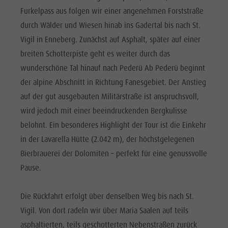
Reiten
Katalogservice
SEHENSWÜRDIGKEITEN
Furkelpass aus folgen wir einer angenehmen Forststraße
Tennis
Ortstaxe
durch Wälder und Wiesen hinab ins Gadertal bis nach St.
ORTE &
UMGEBUNG
Schwimmen
Urlaub mit Hund
Vigil in Enneberg. Zunächst auf Asphalt, später auf einer
breiten Schotterpiste geht es weiter durch das
Tourenübersicht
Pilze sammeln
TRADITION &
HANDWERK
wunderschöne Tal hinauf nach Pederü Ab Pederü beginnt
Kronplatz Doctor Service
der alpine Abschnitt in Richtung Fanesgebiet. Der Anstieg
HIGHLIGHT
FAQ
auf der gut ausgebauten Militärstraße ist anspruchsvoll,
EVENTS
wird jedoch mit einer beeindruckenden Bergkulisse
belohnt. Ein besonderes Highlight der Tour ist die Einkehr
in der Lavarella Hütte (2.042 m), der höchstgelegenen
Bierbrauerei der Dolomiten – perfekt für eine genussvolle
Pause.
Die Rückfahrt erfolgt über denselben Weg bis nach St.
Vigil. Von dort radeln wir über Maria Saalen auf teils
asphaltierten, teils geschotterten Nebenstraßen zurück