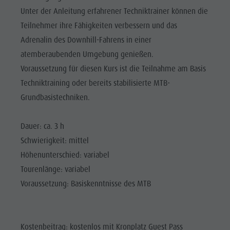
Reiten
Katalogservice
SEHENSWÜRDIGKEITEN
Unter der Anleitung erfahrener Techniktrainer können die
Tennis
Ortstaxe
Teilnehmer ihre Fähigkeiten verbessern und das
ORTE &
UMGEBUNG
Schwimmen
Urlaub mit Hund
Adrenalin des Downhill-Fahrens in einer
atemberaubenden Umgebung genießen.
Tourenübersicht
Pilze sammeln
TRADITION &
HANDWERK
Voraussetzung für diesen Kurs ist die Teilnahme am Basis
Kronplatz Doctor Service
Techniktraining oder bereits stabilisierte MTB-
HIGHLIGHT
FAQ
Grundbasistechniken.
EVENTS
Dauer: ca. 3 h
Schwierigkeit: mittel
Höhenunterschied: variabel
Tourenlänge: variabel
Voraussetzung: Basiskenntnisse des MTB
Kostenbeitrag: kostenlos mit Kronplatz Guest Pass