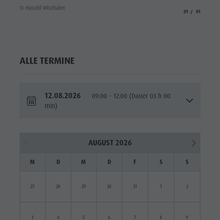
© Harald Wisthaler
aria.slide_indicato
aria.slide_i
01
01
ALLE TERMINE
12.08.2026
09:00 - 12:00 (Dauer 03 h 00
min)
AUGUST 2026
M
D
M
D
F
S
S
27
28
29
30
31
1
2
3
4
5
6
7
8
9