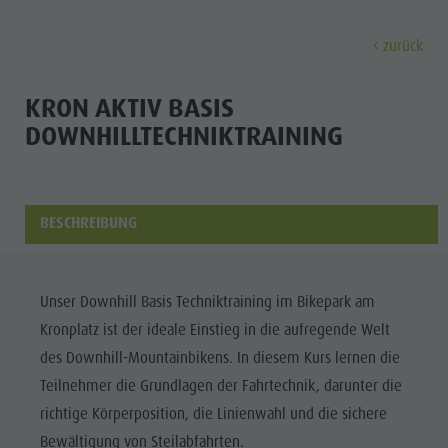
zurück
ENTDECKEN
AKTIVITÄTEN
PLANEN & 
KRON AKTIV BASIS
DOWNHILLTECHNIKTRAINING
Museen
Wochenprogramm
Urlaub buchen
Bruneck Stadt
Entdec
Sehenswürdigkeiten
Wandern
Angebote
Shopping
Orte & Umgebung
Themenwege
Mobilität vor Ort
Stadtführungen
BESCHREIBUNG
Tradition & Handwerk
Biken
Kronplatz Guest Pass
Gastronomie
Alle Events
Highlight Events
Golf
Anreise
Highlight Events
Wellness
Unser Downhill Basis Techniktraining im Bikepark am
Alle Events
Klettern
Webcams
Must-sees
Kronplatz ist der ideale Einstieg in die aufregende Welt
Familie &
Wellness
Paragleiten
Wetter
Trainingslager
des Downhill-Mountainbikens. In diesem Kurs lernen die
Kinder
Teilnehmer die Grundlagen der Fahrtechnik, darunter die
Familie & Kinder
Ballonfahren
Kontakt
Info A-Z
richtige Körperposition, die Linienwahl und die sichere
MUSEEN
Info A-Z
Rafting & Canyoning
Newsletter
Bewältigung von Steilabfahrten.