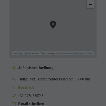
−
Leaflet
| ©
OpenStreetMap
, Tiles courtesy of
Humanitarian OpenStreetMap Team
Anfahrtsbeschreibung
Treffpunkt:
Outdoorcenter Reischach; 09:00 Uhr
Reischach
aria.phone:
+39 0474 836768
E-mail schreiben