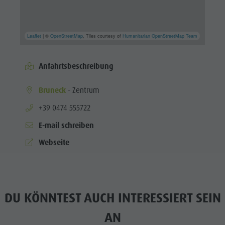
Leaflet
| ©
OpenStreetMap
, Tiles courtesy of
Humanitarian OpenStreetMap Team
Anfahrtsbeschreibung
Bruneck
- Zentrum
aria.phone:
+39 0474 555722
E-mail schreiben
Webseite
DU KÖNNTEST AUCH INTERESSIERT SEIN
AN