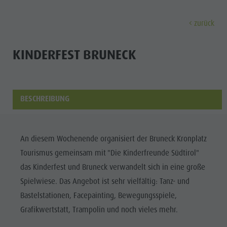
zurück
ENTDECKEN
AKTIVITÄTEN
PLANEN & 
KINDERFEST BRUNECK
Museen
Wochenprogramm
Urlaub buchen
Bruneck Stadt
Entdec
Sehenswürdigkeiten
Wandern
Angebote
Shopping
BESCHREIBUNG
Orte & Umgebung
Themenwege
Mobilität vor Ort
Stadtführungen
Tradition & Handwerk
Biken
Kronplatz Guest Pass
Gastronomie
Alle Events
An diesem Wochenende organisiert der Bruneck Kronplatz
Highlight Events
Golf
Anreise
Highlight Events
Wellness
Tourismus gemeinsam mit "Die Kinderfreunde Südtirol"
Alle Events
Klettern
Webcams
Must-sees
das Kinderfest und Bruneck verwandelt sich in eine große
Familie &
Wellness
Paragleiten
Wetter
Trainingslager
Spielwiese. Das Angebot ist sehr vielfältig: Tanz- und
Kinder
Bastelstationen, Facepainting, Bewegungsspiele,
Familie & Kinder
Ballonfahren
Kontakt
Info A-Z
Grafikwertstatt, Trampolin und noch vieles mehr.
MUSEEN
Info A-Z
Rafting & Canyoning
Newsletter