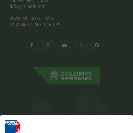
Tel. +39 0474 555722
info@bruneck.com
MwSt. Nr. 00329130215
Empfängerkodex: USAL8PV