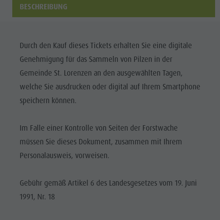
Reiten
Katalogservice
SEHENSWÜRDIGKEITEN
BESCHREIBUNG
Tennis
Ortstaxe
ORTE &
UMGEBUNG
Schwimmen
Urlaub mit Hund
Durch den Kauf dieses Tickets erhalten Sie eine digitale
Tourenübersicht
Pilze sammeln
TRADITION &
Genehmigung für das Sammeln von Pilzen in der
HANDWERK
Kronplatz Doctor Service
Gemeinde St. Lorenzen an den ausgewählten Tagen,
HIGHLIGHT
welche Sie ausdrucken oder digital auf Ihrem Smartphone
FAQ
EVENTS
speichern können.
Im Falle einer Kontrolle von Seiten der Forstwache
müssen Sie dieses Dokument, zusammen mit Ihrem
Personalausweis, vorweisen.
Gebühr gemäß Artikel 6 des Landesgesetzes vom 19. Juni
1991, Nr. 18