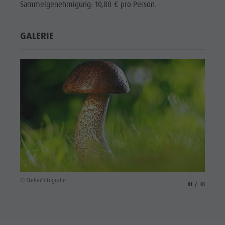
Sammelgenehmigung: 10,80 € pro Person.
GALERIE
© StefleiFotografie
aria.slide_indicato
aria.slide_i
01
01