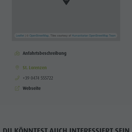
Leaflet
| ©
OpenStreetMap
, Tiles courtesy of
Humanitarian OpenStreetMap Team
Anfahrtsbeschreibung
St. Lorenzen
aria.phone:
+39 0474 555722
Webseite
DU KÖNNTEST AUCH INTERESSIERT SEIN